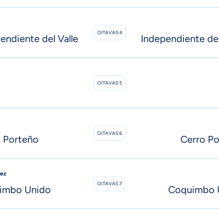
OITAVAS 4
endiente del Valle
Independiente del
OITAVAS 5
OITAVAS 6
 Porteño
Cerro P
pez
OITAVAS 7
imbo Unido
Coquimbo 