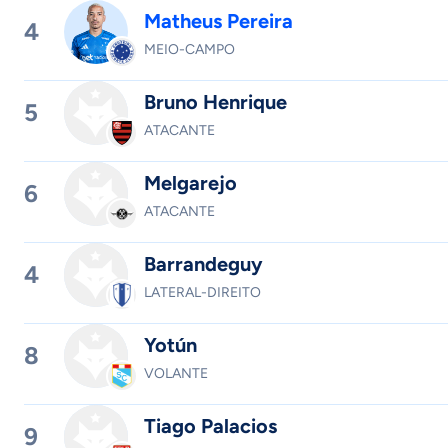
Matheus Pereira
4
MEIO-CAMPO
Bruno Henrique
5
ATACANTE
Melgarejo
6
ATACANTE
Barrandeguy
4
LATERAL-DIREITO
Yotún
8
VOLANTE
Tiago Palacios
9