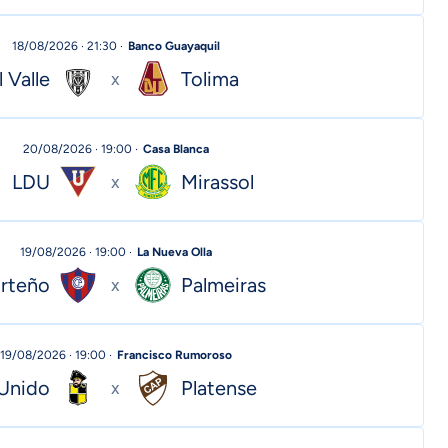
18/08/2026 · 21:30 ·
Banco Guayaquil
 Valle
Tolima
x
20/08/2026 · 19:00 ·
Casa Blanca
LDU
Mirassol
x
19/08/2026 · 19:00 ·
La Nueva Olla
orteño
Palmeiras
x
19/08/2026 · 19:00 ·
Francisco Rumoroso
Unido
Platense
x