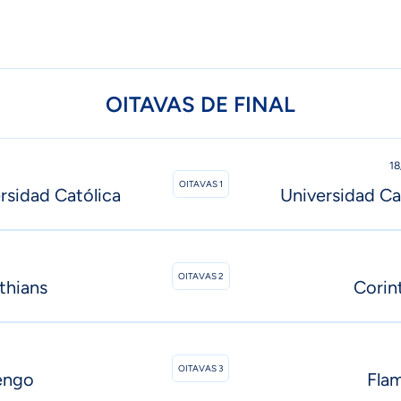
OITAVAS DE FINAL
18
OITAVAS 1
rsidad Católica
Universidad Ca
OITAVAS 2
thians
Corin
OITAVAS 3
engo
Fla