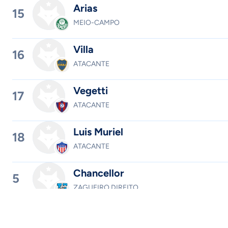
Arias
15
MEIO-CAMPO
Villa
16
ATACANTE
Vegetti
17
ATACANTE
Luis Muriel
18
ATACANTE
Chancellor
5
ZAGUEIRO DIREITO
Fajardo
20