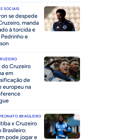
S SOCIAIS
ron se despede
Cruzeiro, manda
ado à torcida e
a Pedrinho e
lson
CRUZEIRO
a do Cruzeiro
lha em
ssificação de
e europeu na
ference
gue
PEONATO BRASILEIRO
itiba x Cruzeiro
 Brasileiro:
m pode jogar e