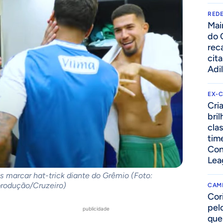
REDE
Mai
do 
rec
cit
Adi
EX-
Cri
bri
cla
tim
Con
Lea
ós marcar hat-trick diante do Grêmio (Foto:
produção/Cruzeiro)
CAM
Cor
pelo
publicidade
que