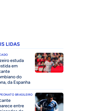
IS LIDAS
CADO
zeiro estuda
estida em
cante
ombiano do
ona, da Espanha
PEONATO BRASILEIRO
cante
parece entre