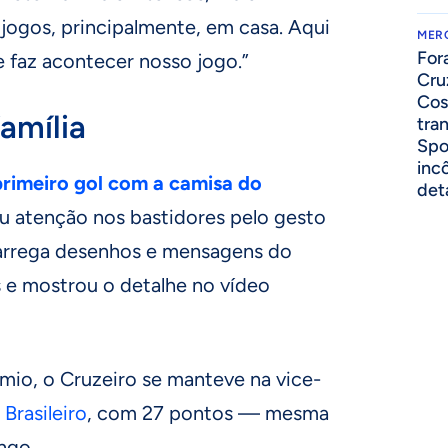
jogos, principalmente, em casa. Aqui
MER
For
 faz acontecer nosso jogo.”
Cru
Cos
amília
tra
Spo
inc
rimeiro gol com a camisa do
det
 atenção nos bastidores pelo gesto
carrega desenhos e mensagens do
 e mostrou o detalhe no vídeo
mio, o Cruzeiro se manteve na vice-
rasileiro
, com 27 pontos — mesma
ngo.