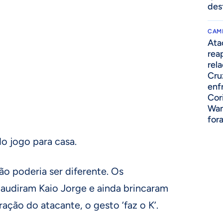
des
CAM
Ata
rea
rel
Cru
enf
Cor
Wan
for
do jogo para casa.
ão poderia ser diferente. Os
audiram Kaio Jorge e ainda brincaram
ção do atacante, o gesto ‘faz o K’.