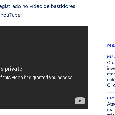
egistrado no vídeo de bastidores
 YouTube.
MA
MER
Cru
inv
ata
col
Gir
CAM
Ata
rea