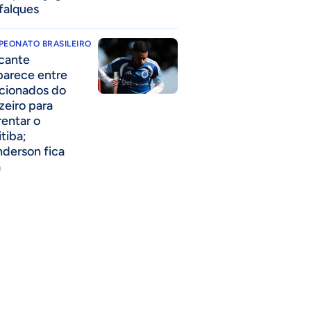
falques
PEONATO BRASILEIRO
cante
parece entre
acionados do
zeiro para
rentar o
itiba;
derson fica
a