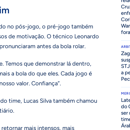
rel
Cru
dim
enf
Cor
Wan
ído no pós-jogo, o pré-jogo também
for
sos de motivação. O técnico Leonardo
pronunciaram antes da bola rolar.
ARB
Zag
sus
e. Temos que demonstrar lá dentro,
STJ
a p
mais a bola do que eles. Cada jogo é
Pec
nosso valor. Confiança”.
MER
Lat
o do time, Lucas Silva também chamou
do 
iário.
ser
tim
Ára
retornar mais intensos, mais