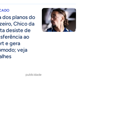
CADO
a dos planos do
zeiro, Chico da
ta desiste de
nsferência ao
rt e gera
ômodo; veja
alhes
publicidade