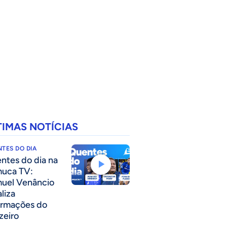
TIMAS NOTÍCIAS
TES DO DIA
ntes do dia na
uca TV:
uel Venâncio
liza
ormações do
zeiro