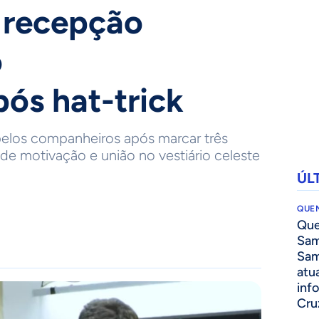
 recepção
o
pós hat-trick
pelos companheiros após marcar três
de motivação e união no vestiário celeste
ÚL
QUEN
Que
Sam
Sam
atua
inf
Cru