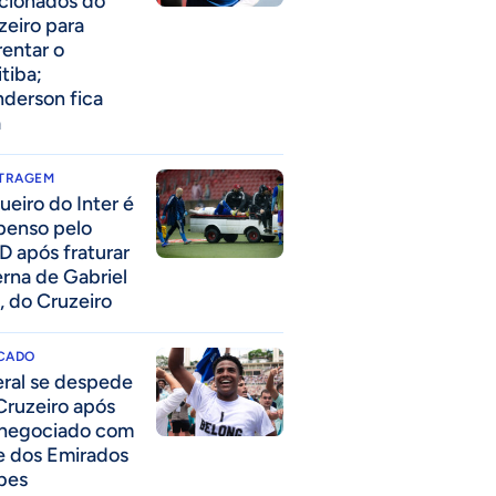
acionados do
zeiro para
rentar o
itiba;
derson fica
a
ITRAGEM
ueiro do Inter é
penso pelo
D após fraturar
erna de Gabriel
, do Cruzeiro
CADO
eral se despede
Cruzeiro após
 negociado com
e dos Emirados
bes