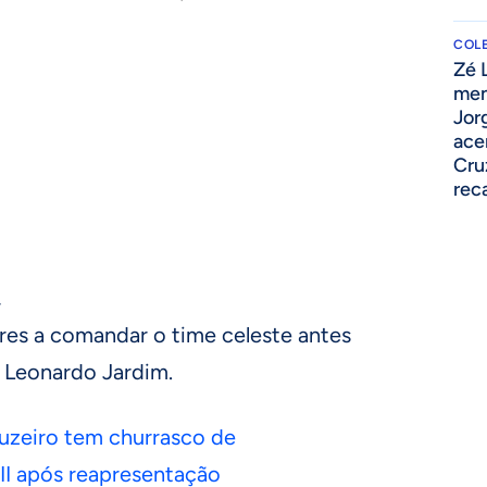
COLE
Zé 
o
men
Jor
ace
Cru
rec
,
res a comandar o time celeste antes
 Leonardo Jardim.
uzeiro tem churrasco de
II após reapresentação