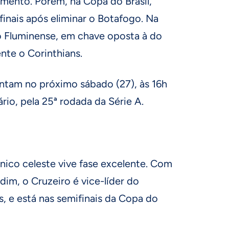
amento. Porém, na Copa do Brasil,
inais após eliminar o Botafogo. Na
 o Fluminense, em chave oposta à do
ente o Corinthians.
entam no próximo sábado (27), às 16h
ário, pela 25ª rodada da Série A.
cnico celeste vive fase excelente. Com
im, o Cruzeiro é vice-líder do
s, e está nas semifinais da Copa do