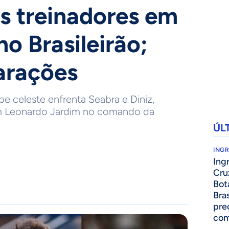
os treinadores em
o Brasileirão;
arações
e celeste enfrenta Seabra e Diniz,
m Leonardo Jardim no comando da
ÚL
ING
Ing
Cru
Bot
Bra
pre
com