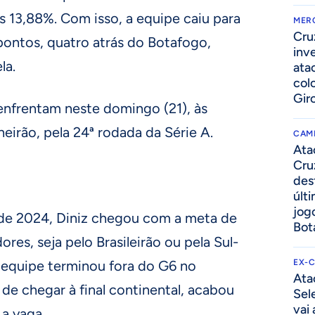
 13,88%. Com isso, a equipe caiu para
MER
Cru
pontos, quatro atrás do Botafogo,
inv
la.
ata
col
Gir
enfrentam neste domingo (21), às
neirão, pela 24ª rodada da Série A.
CAM
Ata
Cru
des
últ
jog
e 2024, Diniz chegou com a meta de
Bot
ores, seja pelo Brasileirão ou pela Sul-
 equipe terminou fora do G6 no
EX-
Ata
 de chegar à final continental, acabou
Sel
vai
a vaga.