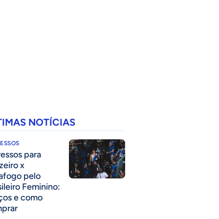
TIMAS NOTÍCIAS
RESSOS
ressos para
zeiro x
afogo pelo
sileiro Feminino:
ços e como
prar