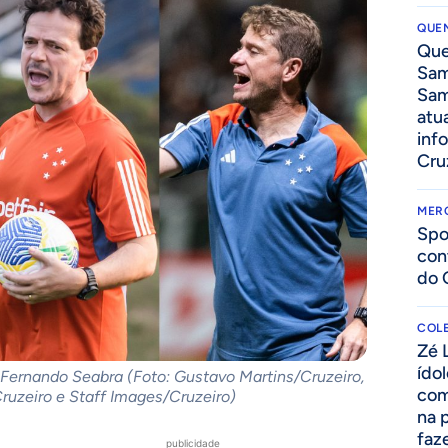
QUEN
Que
Sam
Sam
atua
inf
Cru
MER
Spo
con
do 
COLE
Zé 
ído
 Fernando Seabra (Foto: Gustavo Martins/Cruzeiro,
com
ruzeiro e Staff Images/Cruzeiro)
na 
faze
publicidade