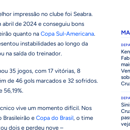
lhor impressão no clube foi Seabra.
m abril de 2024 e conseguiu bons
MA
leirão quanto na
Copa Sul-Americana
.
sentou instabilidades ao longo da
DEP
Kenj
 na saída do treinador.
Fab
mai
ou 35 jogos, com 17 vitórias, 8
Ven
sob
ém de 46 gols marcados e 32 sofridos.
Cru
e 56,19%.
DEP
Sini
écnico vive um momento difícil. Nos
Cru
 Brasileirão e
Copa do Brasil
, o time
pass
vej
ou dois e perdeu nove –