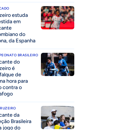
CADO
zeiro estuda
estida em
cante
ombiano do
ona, da Espanha
PEONATO BRASILEIRO
cante do
zeiro é
falque de
ima hora para
o contra o
afogo
CRUZEIRO
cante da
eção Brasileira
 a jogo do