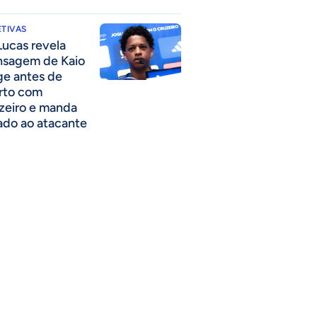
TIVAS
Lucas revela
sagem de Kaio
ge antes de
rto com
zeiro e manda
ado ao atacante