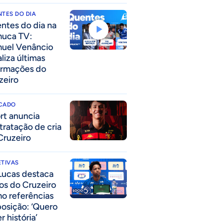
TES DO DIA
ntes do dia na
uca TV:
uel Venâncio
liza últimas
ormações do
zeiro
CADO
rt anuncia
tratação de cria
Cruzeiro
TIVAS
Lucas destaca
los do Cruzeiro
o referências
posição: ‘Quero
r história’