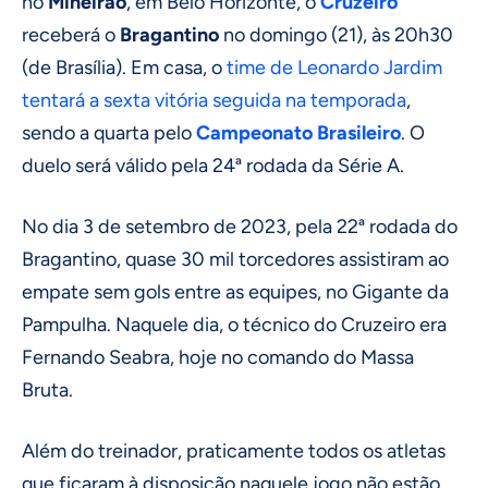
no
Mineirão
, em Belo Horizonte, o
Cruzeiro
receberá o
Bragantino
no domingo (21), às 20h30
(de Brasília). Em casa, o
time de Leonardo Jardim
tentará a sexta vitória seguida na temporada
,
sendo a quarta pelo
Campeonato Brasileiro
. O
duelo será válido pela 24ª rodada da Série A.
No dia 3 de setembro de 2023, pela 22ª rodada do
Bragantino, quase 30 mil torcedores assistiram ao
empate sem gols entre as equipes, no Gigante da
Pampulha. Naquele dia, o técnico do Cruzeiro era
Fernando Seabra, hoje no comando do Massa
Bruta.
Além do treinador, praticamente todos os atletas
que ficaram à disposição naquele jogo não estão