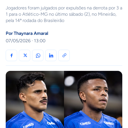
Jogadores foram julgados por expulsões na derrota por 3 a
1 para o Atlético-MG no último sábado (2), no Mineirão,
pela 14ª rodada do Brasileirão
Por
Thaynara Amaral
07/05/2026 · 13:00