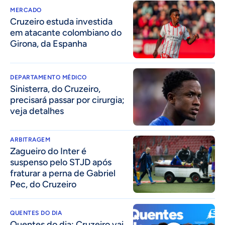
MERCADO
Cruzeiro estuda investida
em atacante colombiano do
Girona, da Espanha
DEPARTAMENTO MÉDICO
Sinisterra, do Cruzeiro,
precisará passar por cirurgia;
veja detalhes
ARBITRAGEM
Zagueiro do Inter é
suspenso pelo STJD após
fraturar a perna de Gabriel
Pec, do Cruzeiro
QUENTES DO DIA
Quentes do dia: Cruzeiro vai