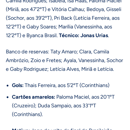
Camila Rodrigues; Isabela, Isa Haas, Paloma Maciel
(Miriã, aos 47’2ºT) e Vitória Calhau; Bedoya, Gisseli
(Sochor, aos 39’2ºT), Pri Back (Letícia Ferreira, aos
12’2ºT) e Gaby Soares; Marília (Vanessinha, aos
12’2ºT) e Byanca Brasil.
Técnico: Jonas Urias
.
Banco de reservas: Taty Amaro; Clara, Camila
Ambrózio, Zoio e Fretes; Ayala, Vanessinha, Sochor
e Gaby Rodriguez; Letícia Alves, Miriã e Letícia.
Gols:
Thais Ferreira, aos 5’2ºT (Corinthians)
Cartões amarelos:
Paloma Maciel, aos 20’1ºT
(Cruzeiro); Duda Sampaio, aos 33’1ºT
(Corinthians).