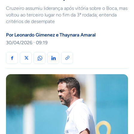
Cruzeiro assumiu liderança após vitória sobre o Boca, mas
voltou ao terceiro lugar no fim da 3ª rodada; entenda
critérios de desempate
Por
Leonardo Gimenez
e
Thaynara Amaral
30/04/2026 · 09:19