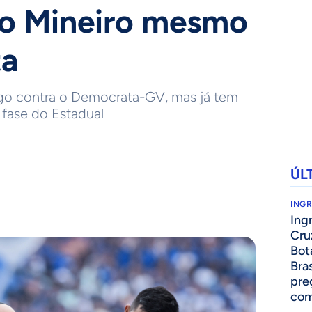
do Mineiro mesmo
ta
ogo contra o Democrata-GV, mas já tem
 fase do Estadual
ÚL
ING
Ing
Cru
Bot
Bra
pre
com