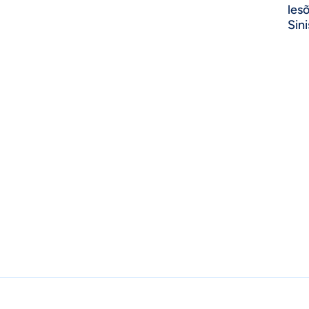
les
Sini