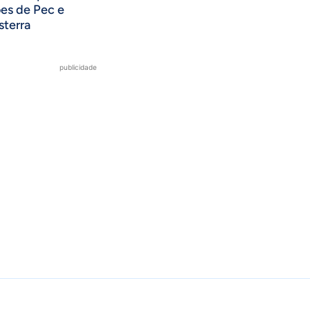
ões de Pec e
sterra
publicidade