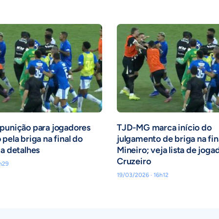
punição para jogadores
TJD-MG marca início do
pela briga na final do
julgamento de briga na fin
ja detalhes
Mineiro; veja lista de joga
Cruzeiro
h29
19/03/2026 · 16h12