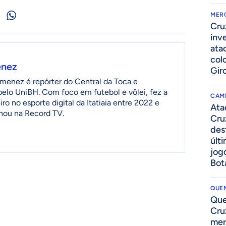
MER
Cru
inv
ata
col
enez
Gir
menez é repórter do Central da Toca e
 pelo UniBH. Com foco em futebol e vôlei, fez a
CAM
ro no esporte digital da Itatiaia entre 2022 e
Ata
lhou na Record TV.
Cru
des
últ
jog
Bot
QUEN
Que
Cru
mer