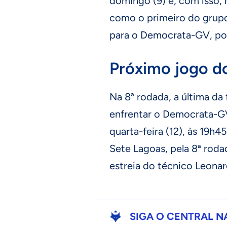
domingo (9) e, com isso, 
como o primeiro do grupo
para o Democrata-GV, por
Próximo jogo d
Na 8ª rodada, a última da 
enfrentar o Democrata-GV
quarta-feira (12), às 19h4
Sete Lagoas, pela 8ª roda
estreia do técnico Leonar
SIGA O CENTRAL N