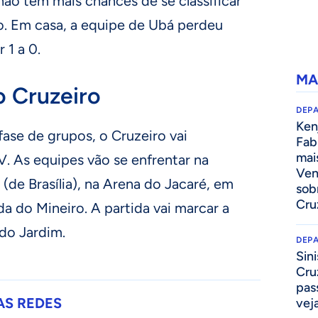
não tem mais chances de se classificar
. Em casa, a equipe de Ubá perdeu
 1 a 0.
MA
o Cruzeiro
DEP
Kenj
fase de grupos, o Cruzeiro vai
Fab
mai
. As equipes vão se enfrentar na
Ven
5 (de Brasília), na Arena do Jacaré, em
sob
Cru
da do Mineiro. A partida vai marcar a
do Jardim.
DEP
Sini
Cru
pass
AS REDES
vej