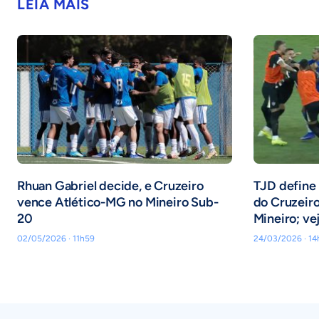
LEIA MAIS
Rhuan Gabriel decide, e Cruzeiro
TJD define 
vence Atlético-MG no Mineiro Sub-
do Cruzeiro 
20
Mineiro; ve
02/05/2026 · 11h59
24/03/2026 · 14