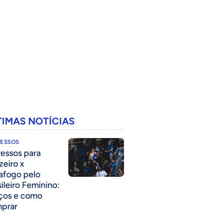
TIMAS NOTÍCIAS
RESSOS
ressos para
zeiro x
afogo pelo
sileiro Feminino:
ços e como
prar