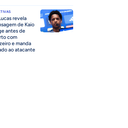
TIVAS
Lucas revela
sagem de Kaio
ge antes de
rto com
zeiro e manda
ado ao atacante