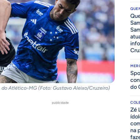
QUEN
Que
Sam
Sam
atua
inf
Cru
MER
Spo
con
do 
 do Atlético-MG (Foto: Gustavo Aleixo/Cruzeiro)
COLE
publicidade
Zé 
ído
com
na 
faze