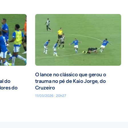
O lance no clássico que gerou o
al do
trauma no pé de Kaio Jorge, do
dores do
Cruzeiro
11/03/2026 · 20h27