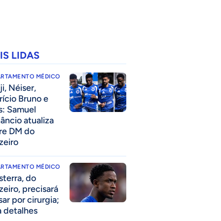
IS LIDAS
ARTAMENTO MÉDICO
i, Néiser,
rício Bruno e
s: Samuel
âncio atualiza
re DM do
zeiro
ARTAMENTO MÉDICO
sterra, do
zeiro, precisará
ar por cirurgia;
a detalhes