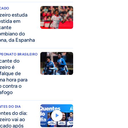
CADO
zeiro estuda
estida em
cante
ombiano do
ona, da Espanha
PEONATO BRASILEIRO
cante do
zeiro é
falque de
ima hora para
o contra o
afogo
TES DO DIA
ntes do dia:
zeiro vai ao
cado após