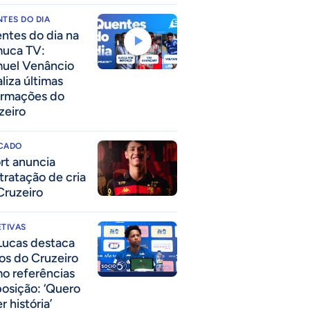
TES DO DIA
ntes do dia na
uca TV:
uel Venâncio
liza últimas
ormações do
zeiro
CADO
rt anuncia
tratação de cria
Cruzeiro
TIVAS
Lucas destaca
los do Cruzeiro
o referências
posição: ‘Quero
r história’