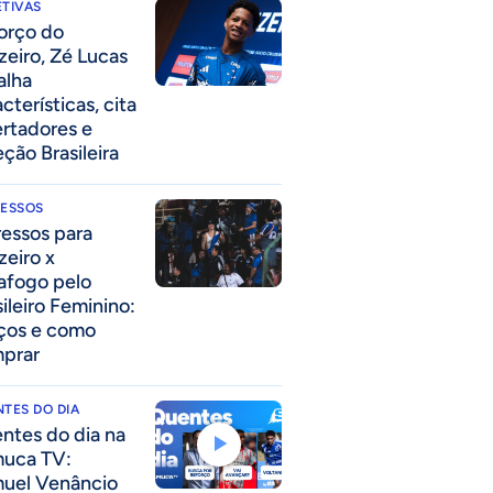
TIVAS
forço do
zeiro, Zé Lucas
alha
cterísticas, cita
ertadores e
eção Brasileira
RESSOS
ressos para
zeiro x
afogo pelo
sileiro Feminino:
ços e como
prar
TES DO DIA
ntes do dia na
uca TV:
uel Venâncio