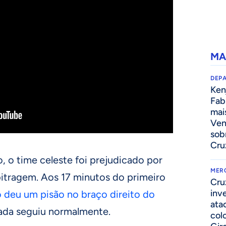
MA
DEP
Kenj
Fab
mai
Ven
sob
Cru
 o time celeste foi prejudicado por
MER
bitragem. Aos 17 minutos do primeiro
Cru
inv
 deu um pisão no braço direito do
ata
gada seguiu normalmente.
col