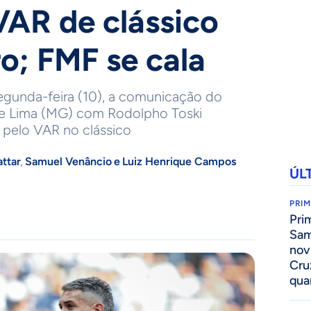
VAR de clássico
ro; FMF se cala
segunda-feira (10), a comunicação do
 de Lima (MG) com Rodolpho Toski
 pelo VAR no clássico
ttar
Samuel Venâncio
e
Luiz Henrique Campos
,
ÚL
PRIM
Pri
Sam
nov
Cru
qua