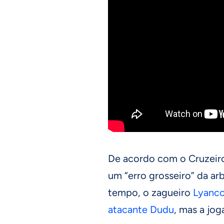
De acordo com o Cruzeiro,
um “erro grosseiro” da ar
tempo, o zagueiro
Lyanco
atacante Dudu
, mas a jo