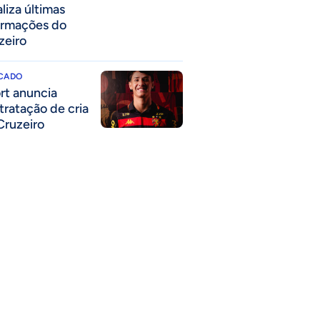
liza últimas
ormações do
zeiro
CADO
rt anuncia
tratação de cria
Cruzeiro