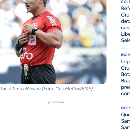
COLE
⁠Re
Cru
det
cara
Lib
Sel
ING
Ing
Cru
Bot
Bra
pre
tou último clássico (Foto: Cris Mattos/FMF)
com
publicidade
QUEN
Que
Sam
Sam