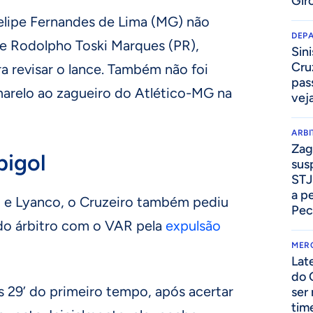
Gir
Felipe Fernandes de Lima (MG) não
DEP
 Rodolpho Toski Marques (PR),
Sini
Cru
a revisar o lance. Também não foi
pass
marelo ao zagueiro do Atlético-MG na
vej
ARB
Zag
bigol
sus
STJ
a p
 e Lyanco, o Cruzeiro também pediu
Pec
do árbitro com o VAR pela
expulsão
MER
Lat
do 
s 29’ do primeiro tempo, após acertar
ser
tim