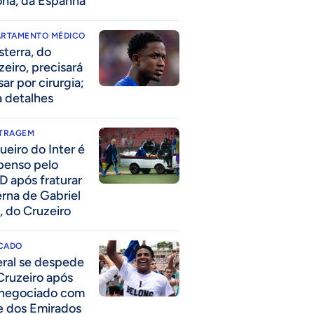
ona, da Espanha
ARTAMENTO MÉDICO
sterra, do
zeiro, precisará
ar por cirurgia;
a detalhes
ITRAGEM
ueiro do Inter é
penso pelo
D após fraturar
erna de Gabriel
, do Cruzeiro
CADO
eral se despede
Cruzeiro após
 negociado com
e dos Emirados