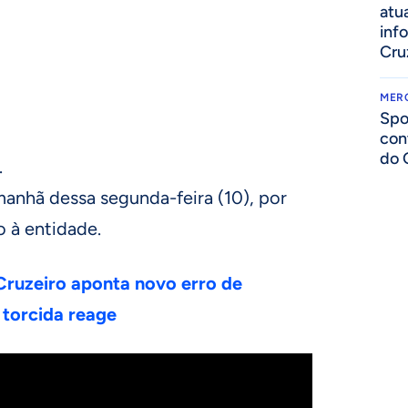
atua
inf
Cru
MER
Spo
con
do 
.
 manhã dessa segunda-feira (10), por
 à entidade.
ruzeiro aponta novo erro de
 torcida reage