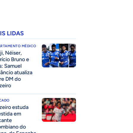
IS LIDAS
ARTAMENTO MÉDICO
i, Néiser,
rício Bruno e
s: Samuel
âncio atualiza
re DM do
zeiro
CADO
zeiro estuda
estida em
cante
ombiano do