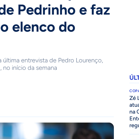
de Pedrinho e faz
o elenco do
última entrevista de Pedro Lourenço,
, no início da semana
ÚL
COPA
Zé 
atu
na 
Ent
reg