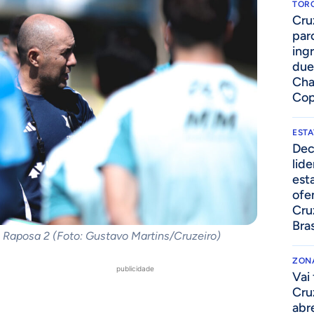
TOR
Cru
par
ing
due
Cha
Cop
ESTA
Dec
lid
esta
ofe
Cru
Bras
 Raposa 2 (Foto: Gustavo Martins/Cruzeiro)
ZONA
publicidade
Vai 
Cru
abr