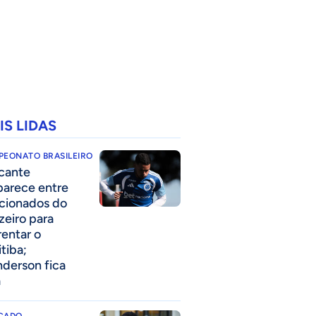
IS LIDAS
PEONATO BRASILEIRO
cante
parece entre
acionados do
zeiro para
rentar o
itiba;
derson fica
a