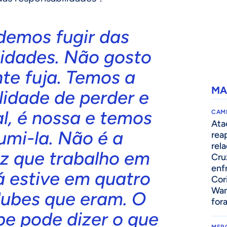
demos fugir das
lidades. Não gosto
te fuja. Temos a
MA
lidade de perder e
l, é nossa e temos
CAM
Ata
umi-la. Não é a
rea
rel
ez que trabalho em
Cru
enf
á estive em quatro
Cor
Wan
lubes que eram. O
for
be pode dizer o que