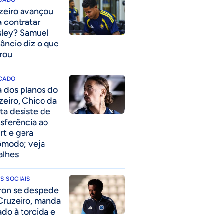
CADO
zeiro avançou
a contratar
ley? Samuel
âncio diz o que
rou
CADO
a dos planos do
zeiro, Chico da
ta desiste de
nsferência ao
rt e gera
ômodo; veja
alhes
S SOCIAIS
ron se despede
Cruzeiro, manda
ado à torcida e