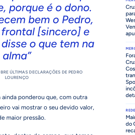
MER
e, porque é o dono.
Cru
par
ecem bem o Pedro,
Wes
Ven
 frontal [sincero] e
apu
 disse o que tem na
MER
alma”
For
Cru
Cos
BRE ÚLTIMAS DECLARAÇÕES DE PEDRO
tra
LOURENÇO
Spo
inc
det
im ainda ponderou que, com outra
eiro vai mostrar o seu devido valor,
REDE
 maior pressão.
Mai
do 
rec