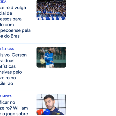
CIDA
zeiro divulga
cial de
ressos para
lo com
pecoense pela
a do Brasil
TÍSTICAS
isivo, Gerson
era duas
tísticas
nsivas pelo
zeiro no
ileirão
 MISTA
ficar no
zeiro? William
e o jogo sobre