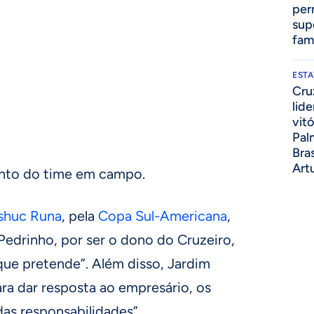
per
sup
fami
ESTA
Cru
lid
vit
Pal
Bras
Art
ento do time em campo.
ushuc Runa
, pela
Copa Sul-Americana
,
Pedrinho, por ser o dono do Cruzeiro,
 que pretende”. Além disso, Jardim
a dar resposta ao empresário, os
das responsabilidades”.