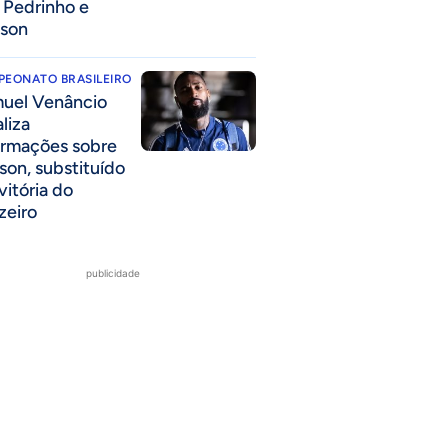
a Pedrinho e
lson
PEONATO BRASILEIRO
uel Venâncio
liza
ormações sobre
son, substituído
vitória do
zeiro
publicidade