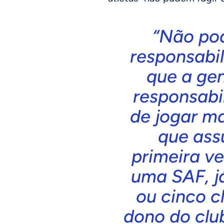
“Não po
responsabi
que a gen
responsabi
de jogar ma
que ass
primeira v
uma SAF, j
ou cinco c
dono do clu