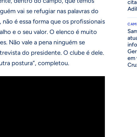
ente, dentro do campo, que temos
cit
Adi
nguém vai se refugiar nas palavras do
 não é essa forma que os profissionais
CAM
Sam
lho e o seu valor. O elenco é muito
atua
s. Não vale a pena ninguém se
inf
Ger
revista do presidente. O clube é dele.
em 
tra postura”, completou.
Cru