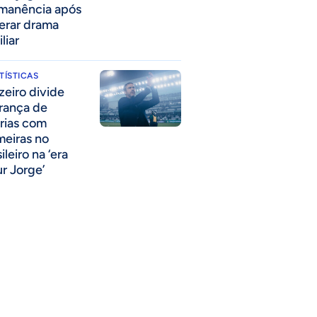
manência após
erar drama
liar
TÍSTICAS
zeiro divide
erança de
órias com
meiras no
ileiro na ‘era
ur Jorge’