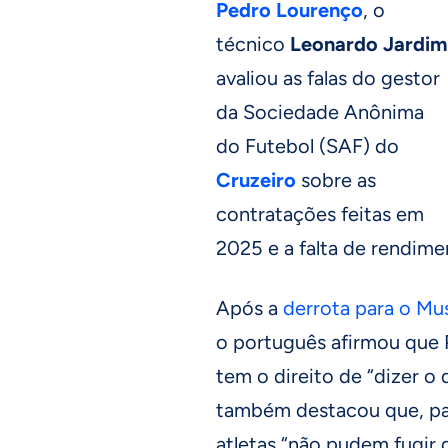
Pedro Lourenço
, o
técnico
Leonardo Jardim
avaliou as falas do gestor
da Sociedade Anônima
do Futebol (SAF) do
Cruzeiro
sobre as
contratações feitas em
2025 e a falta de rendim
Após a
derrota para o M
o português afirmou que 
tem o direito de “dizer o
também destacou que, par
atletas “não pudem fugir 