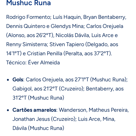
Mushuc Runa
Rodrigo Formento; Luís Haquin, Bryan Bentaberry,
Dennis Quintero e Glendys Mina; Carlos Orejuela
(Alonso, aos 26’2ºT), Nicolás Dávila, Luis Arce e
Renny Simisterra; Stiven Tapiero (Delgado, aos
14’1ºT) e Cristian Penilla (Peralta, aos 37’2ºT).
Técnico: Éver Almeida
Gols
: Carlos Orejuela, aos 27’1ºT (Mushuc Runa);
Gabigol, aos 21’2ºT (Cruzeiro); Bentaberry, aos
31’2ºT (Mushuc Runa)
Cartões amarelos
: Wanderson, Matheus Pereira,
Jonathan Jesus (Cruzeiro); Luis Arce, Mina,
Dávila (Mushuc Runa)