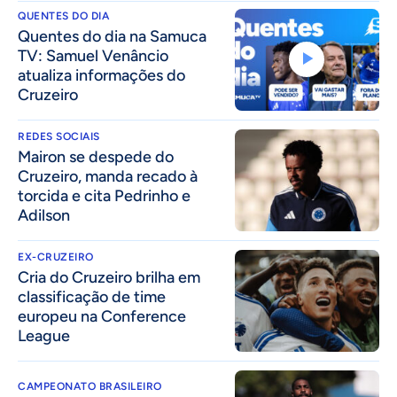
QUENTES DO DIA
Quentes do dia na Samuca
TV: Samuel Venâncio
atualiza informações do
Cruzeiro
REDES SOCIAIS
Mairon se despede do
Cruzeiro, manda recado à
torcida e cita Pedrinho e
Adilson
EX-CRUZEIRO
Cria do Cruzeiro brilha em
classificação de time
europeu na Conference
League
CAMPEONATO BRASILEIRO