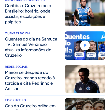
CAMPEONATO BRASILEIRO
Coritiba x Cruzeiro pelo
Brasileiro: horário, onde
assistir, escalações e
palpites
QUENTES DO DIA
Quentes do dia na Samuca
TV: Samuel Venâncio
atualiza informações do
Cruzeiro
REDES SOCIAIS
Mairon se despede do
Cruzeiro, manda recado à
torcida e cita Pedrinho e
Adilson
EX-CRUZEIRO
Cria do Cruzeiro brilha em