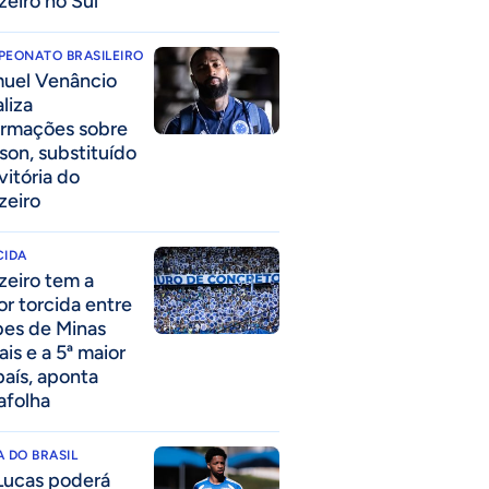
zeiro no Sul
PEONATO BRASILEIRO
uel Venâncio
liza
ormações sobre
son, substituído
vitória do
zeiro
CIDA
zeiro tem a
or torcida entre
bes de Minas
ais e a 5ª maior
país, aponta
afolha
 DO BRASIL
Lucas poderá