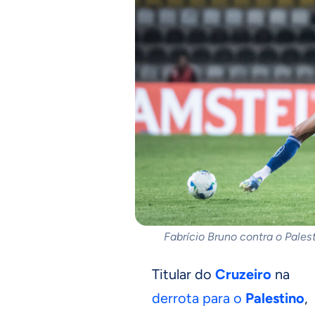
Fabrício Bruno contra o Pales
Titular do
Cruzeiro
na
derrota para o
Palestino
,