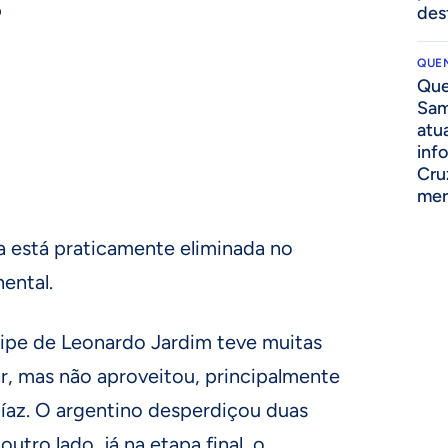
o
des
QUEN
Que
Sam
atua
inf
Cru
mer
sa está praticamente eliminada no
ental.
ipe de Leonardo Jardim teve muitas
ar, mas não aproveitou, principalmente
íaz. O argentino desperdiçou duas
utro lado, já na etapa final, o