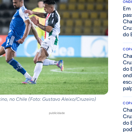
ONDE
Em 
pas
Cha
Cru
do B
COPA
Cha
Cru
do B
onde
esc
pal
tino, no Chile (Foto: Gustavo Aleixo/Cruzeiro)
COPA
Cha
publicidade
Cru
do 
pod