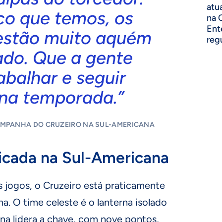
atu
co que temos, os
na 
Ent
 estão muito aquém
reg
ado. Que a gente
abalhar e seguir
 na temporada.”
AMPANHA DO CRUZEIRO NA SUL-AMERICANA
icada na Sul-Americana
 jogos, o Cruzeiro está praticamente
a. O time celeste é o lanterna isolado
a lidera a chave, com nove pontos,