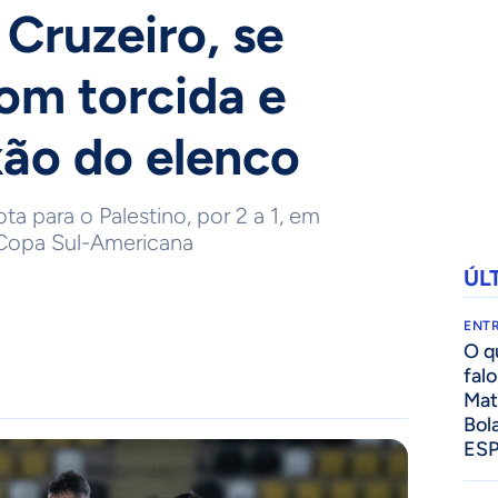
Cruzeiro, se
om torcida e
xão do elenco
ota para o Palestino, por 2 a 1, em
 Copa Sul-Americana
ÚL
ENTR
O q
fal
Mat
Bol
ES