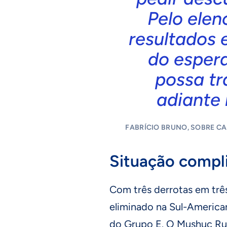
Pelo elen
resultados
do esper
possa tr
adiante
FABRÍCIO BRUNO, SOBRE C
Situação compl
Com três derrotas em três
eliminado na Sul-American
do Grupo E. O Mushuc Run