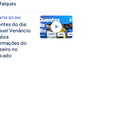
falques
TES DO DIA
ntes do dia:
uel Venâncio
liza
ormações do
zeiro no
cado