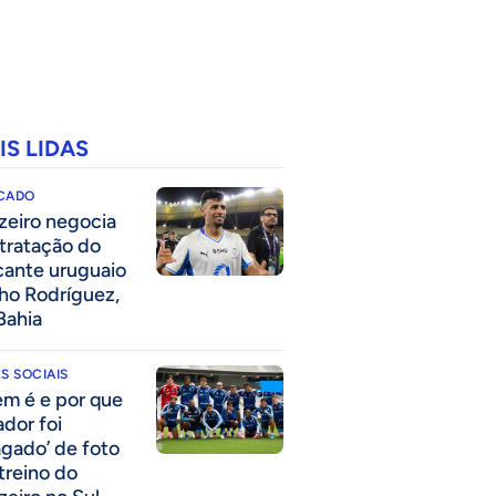
IS LIDAS
CADO
zeiro negocia
tratação do
cante uruguaio
ho Rodríguez,
Bahia
S SOCIAIS
m é e por que
ador foi
agado’ de foto
treino do