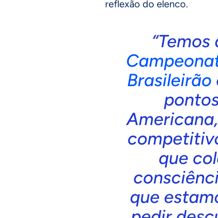
reflexão do elenco.
“Temos q
Campeonat
Brasileirão
pontos
Americana,
competitiv
que co
consciênc
que estam
pedir desc