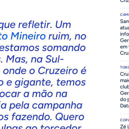
Cru
CAM
ue refletir. Um
Sam
atua
o Mineiro
ruim, no
inf
Ger
estamos somando
em 
Cru
. Mas, na Sul-
 onde o Cruzeiro é
TOR
Cru
o e gigante, temos
mai
clu
locar a mão na
Ger
do 
ia pela campanha
Dat
os fazendo. Quero
COPA
ulpas ao torcedor.
Zé 