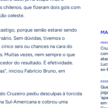
os chilenos, que fizeram dois gols com
ão celeste.
castigo, porque senão estarei sendo
MA
sário. Sem dúvidas, tivemos o
MER
 cinco seis ou chances na cara do
Cru
con
es. Muitas vezes, nem sempre o que
ata
edor do resultado. É efetividade.
Luc
ex-
as”, iniciou Fabrício Bruno, em
REDE
Que
jog
do Cruzeiro pediu desculpas à torcida
‘ap
 na Sul-Americana e cobrou uma
em 