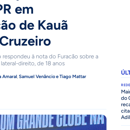
PR em
ção de Kauã
Cruzeiro
o respondeu à nota do Furacão sobre a
teral-direito, de 18 anos
ÚL
a Amaral
Samuel Venâncio
e
Tiago Mattar
,
REDE
Mai
do 
rec
cit
Adi