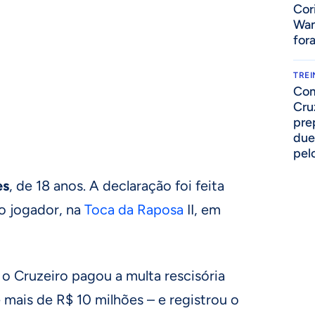
Cor
Wan
for
TRE
Com
Cru
pre
due
pelo
es
, de 18 anos. A declaração foi feita
o jogador, na
Toca da Raposa
II, em
o Cruzeiro pagou a multa rescisória
 mais de R$ 10 milhões – e registrou o