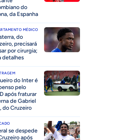
cante
ombiano do
ona, da Espanha
ARTAMENTO MÉDICO
sterra, do
zeiro, precisará
ar por cirurgia;
a detalhes
ITRAGEM
ueiro do Inter é
penso pelo
D após fraturar
erna de Gabriel
, do Cruzeiro
CADO
eral se despede
Cruzeiro após