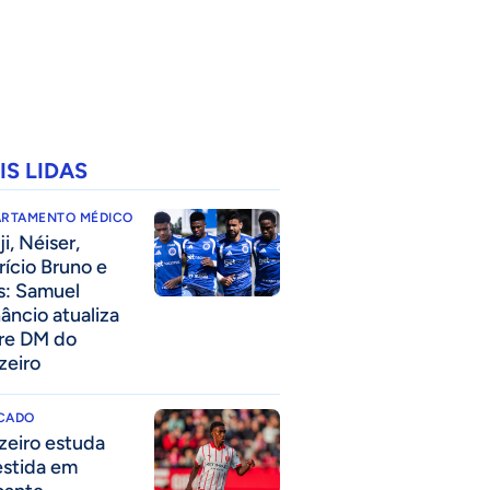
IS LIDAS
ARTAMENTO MÉDICO
i, Néiser,
rício Bruno e
s: Samuel
âncio atualiza
re DM do
zeiro
CADO
zeiro estuda
estida em