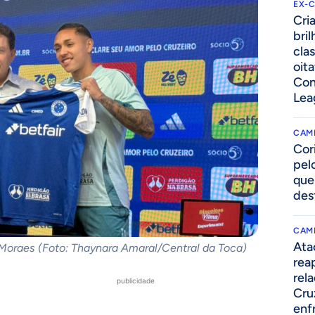
EX-
Cri
bri
cla
oita
Con
Lea
CAM
Cor
pelo
que
des
CAM
Ata
Moraes (Foto: Thaynara Amaral/Central da Toca)
rea
rel
publicidade
Cru
enf