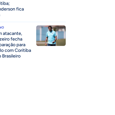
itiba;
derson fica
a
INO
 atacante,
zeiro fecha
paração para
lo com Coritiba
 Brasileiro