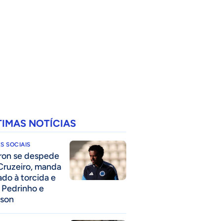
TIMAS NOTÍCIAS
S SOCIAIS
ron se despede
Cruzeiro, manda
ado à torcida e
a Pedrinho e
lson