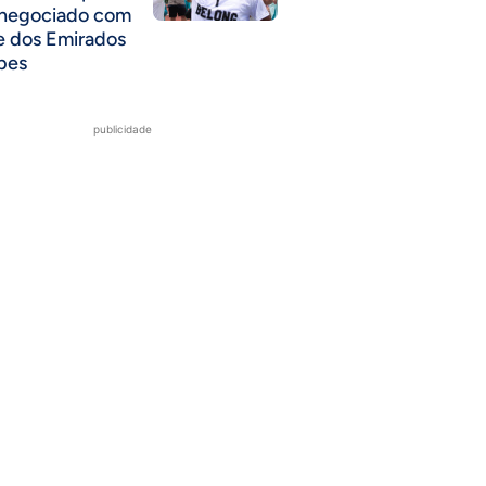
 negociado com
e dos Emirados
bes
publicidade