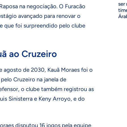
ser
a Raposa na negociação. O Furacão
tim
estágio avançado para renovar o
Ára
e que foi surpreendido pelo clube
ã ao Cruzeiro
e agosto de 2030, Kauã Moraes foi o
pelo Cruzeiro na janela de
efensor, o clube também registrou as
is Sinisterra e Keny Arroyo, e do
raes disputou 16 jogos pela equipe