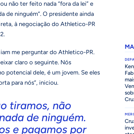
ou não ter feito nada “fora da lei” e
da de ninguém”. O presidente ainda
ireta, à negociação do Athletico-PR
2.
MA
s iam me perguntar do Athletico-PR.
DEP
eixar claro o seguinte. Nós
Kenj
o potencial dele, é um jovem. Se eles
Fab
mai
ta para nós”, iniciou.
Ven
sob
Cru
o tiramos, não
nada de ninguém.
MER
Cru
os e pagamos por
inv