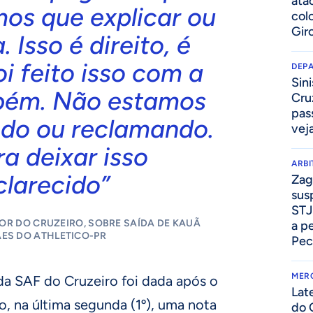
ata
mos que explicar ou
col
Gir
. Isso é direito, é
foi feito isso com a
DEP
Sini
bém. Não estamos
Cru
pass
ndo ou reclamando.
vej
a deixar isso
ARB
clarecido”
Zag
sus
STJ
OR DO CRUZEIRO, SOBRE SAÍDA DE KAUÃ
a p
ES DO ATHLETICO-PR
Pec
MER
da SAF do Cruzeiro foi dada após o
Lat
o, na última segunda (1º), uma nota
do 