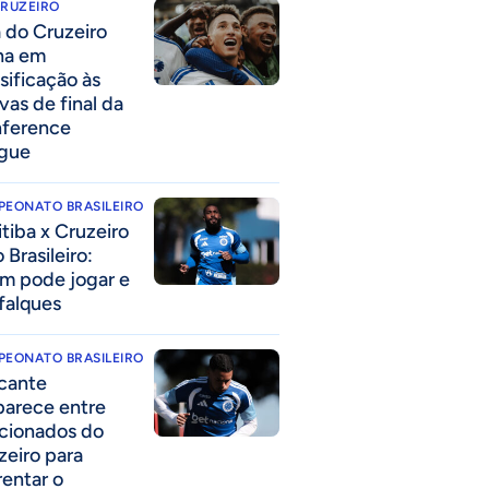
CRUZEIRO
a do Cruzeiro
lha em
ssificação às
vas de final da
ference
gue
PEONATO BRASILEIRO
itiba x Cruzeiro
 Brasileiro:
m pode jogar e
falques
PEONATO BRASILEIRO
cante
parece entre
acionados do
zeiro para
rentar o