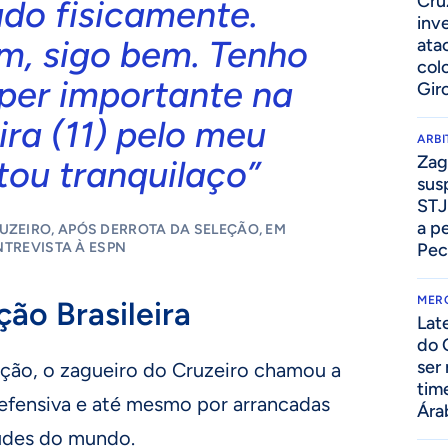
Cru
ado fisicamente.
inv
m, sigo bem. Tenho
ata
col
per importante na
Gir
ira (11) pelo meu
ARB
Zag
tou tranquilaço”
sus
STJ
a p
UZEIRO, APÓS DERROTA DA SELEÇÃO, EM
NTREVISTA À ESPN
Pec
MER
ção Brasileira
Lat
do 
ser
eção, o zagueiro do Cruzeiro chamou a
tim
efensiva e até mesmo por arrancadas
Ára
udes do mundo.