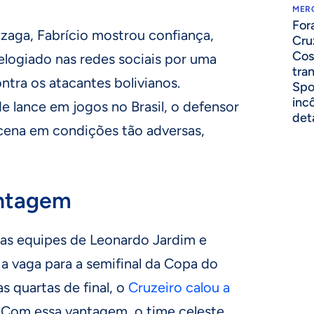
MER
For
zaga, Fabrício mostrou confiança,
Cru
Cos
elogiado nas redes sociais por uma
tra
ntra os atacantes bolivianos.
Spo
inc
 lance em jogos no Brasil, o defensor
det
 cena em condições tão adversas,
antagem
as equipes de Leonardo Jardim e
a vaga para a semifinal da Copa do
as quartas de final, o
Cruzeiro calou a
. Com essa vantagem, o time celeste