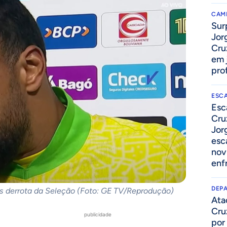
CAM
Sur
Jor
Cru
em 
prof
ESC
Esc
Cru
Jor
esc
nov
enf
DEP
ós derrota da Seleção (Foto: GE TV/Reprodução)
Ata
Cru
publicidade
por