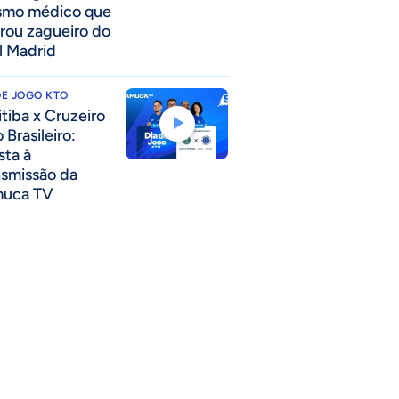
mo médico que
rou zagueiro do
l Madrid
DE JOGO KTO
itiba x Cruzeiro
 Brasileiro:
sta à
nsmissão da
uca TV