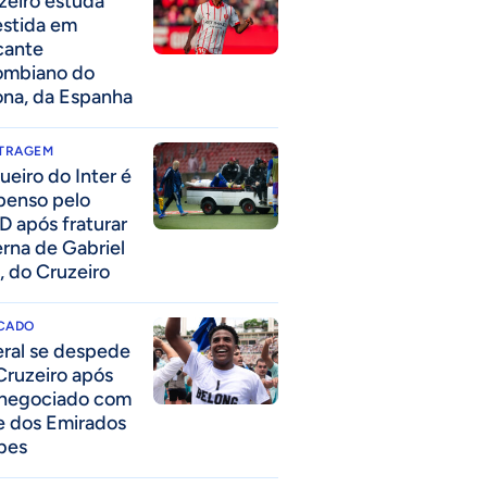
zeiro estuda
estida em
cante
ombiano do
ona, da Espanha
ITRAGEM
ueiro do Inter é
penso pelo
D após fraturar
erna de Gabriel
, do Cruzeiro
CADO
eral se despede
Cruzeiro após
 negociado com
e dos Emirados
bes