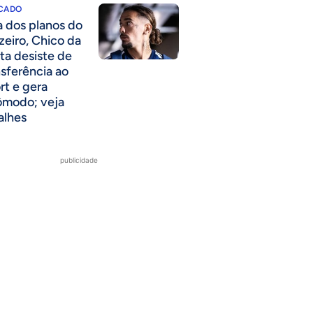
CADO
a dos planos do
zeiro, Chico da
ta desiste de
nsferência ao
rt e gera
ômodo; veja
alhes
publicidade