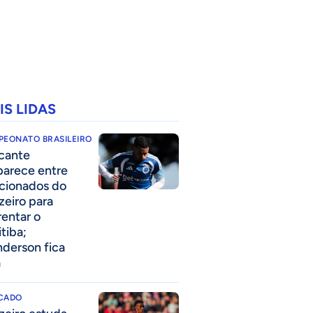
IS LIDAS
PEONATO BRASILEIRO
cante
parece entre
acionados do
zeiro para
rentar o
itiba;
derson fica
a
CADO