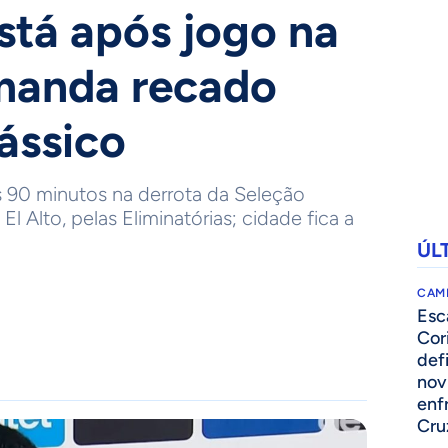
stá após jogo na
 manda recado
ássico
 90 minutos na derrota da Seleção
m El Alto, pelas Eliminatórias; cidade fica a
ÚL
CAM
Esc
Cor
def
nov
enf
Cru