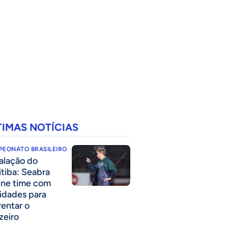
TIMAS NOTÍCIAS
PEONATO BRASILEIRO
alação do
itiba: Seabra
ine time com
idades para
rentar o
zeiro