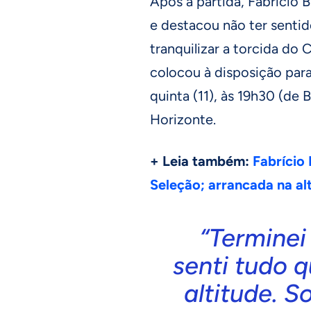
Após a partida, Fabrício 
e destacou não ter senti
tranquilizar a torcida do 
colocou à disposição par
quinta (11), às 19h30 (de B
Horizonte.
+ Leia também:
Fabrício 
Seleção; arrancada na al
“Terminei
senti tudo q
altitude. S