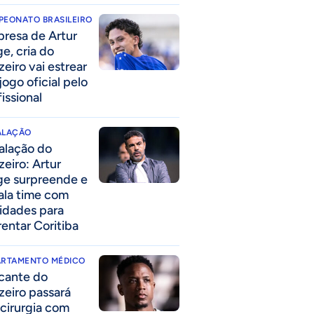
PEONATO BRASILEIRO
presa de Artur
ge, cria do
zeiro vai estrear
jogo oficial pelo
issional
ALAÇÃO
alação do
zeiro: Artur
ge surpreende e
ala time com
idades para
rentar Coritiba
ARTAMENTO MÉDICO
cante do
zeiro passará
 cirurgia com