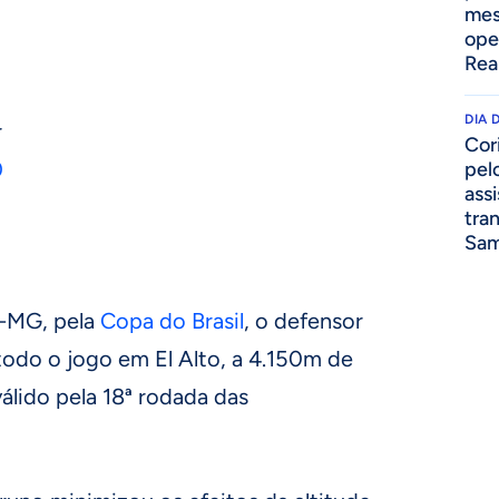
mes
ope
Rea
DIA 
r
Cor
0
pelo
assi
tra
Sam
o-MG, pela
Copa do Brasil
, o defensor
odo o jogo em El Alto, a 4.150m de
válido pela 18ª rodada das