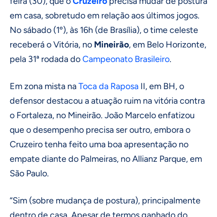
feira (30), que o
Cruzeiro
precisa mudar de postura
em casa, sobretudo em relação aos últimos jogos.
No sábado (1º), às 16h (de Brasília), o time celeste
receberá o Vitória, no
Mineirão
, em Belo Horizonte,
pela 31ª rodada do
Campeonato Brasileiro
.
Em zona mista na
Toca da Raposa
II, em BH, o
defensor destacou a atuação ruim na vitória contra
o Fortaleza, no Mineirão. João Marcelo enfatizou
que o desempenho precisa ser outro, embora o
Cruzeiro tenha feito uma boa apresentação no
empate diante do Palmeiras, no Allianz Parque, em
São Paulo.
“Sim (sobre mudança de postura), principalmente
dentro de casa. Apesar de termos ganhado do