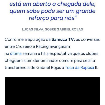
está em aberto a chegada dele,
quem sabe pode ser um grande
reforço para nós”
LUCAS SILVA, SOBRE GABRIEL ROJAS
Conforme a apuração da
Samuca TV,
as conversas
entre Cruzeiro e Racing avançaram
na
última
semana e há a expectativa que os clubes
cheguem a um denominador comum para selar a
transferência de Gabriel Rojas à
Toca da Raposa
II.