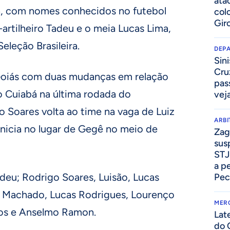
ata
a, com nomes conhecidos no futebol
col
Gir
-artilheiro Tadeu e o meia Lucas Lima,
Seleção Brasileira.
DEP
Sini
Cru
o Goiás com duas mudanças em relação
pass
o Cuiabá na última rodada do
vej
go Soares volta ao time na vaga de Luiz
ARB
 inicia no lugar de Gegê no meio de
Zag
sus
STJ
a p
deu; Rodrigo Soares, Luisão, Lucas
Pec
ipe Machado, Lucas Rodrigues, Lourenço
MER
los e Anselmo Ramon.
Lat
do 