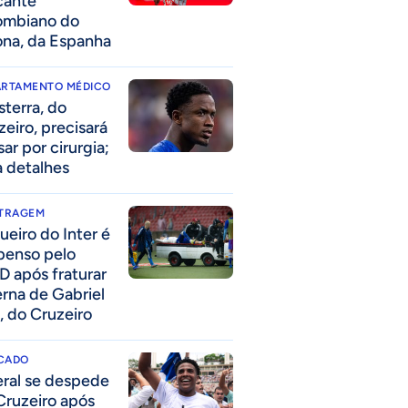
cante
ombiano do
ona, da Espanha
ARTAMENTO MÉDICO
sterra, do
zeiro, precisará
ar por cirurgia;
a detalhes
ITRAGEM
ueiro do Inter é
penso pelo
D após fraturar
erna de Gabriel
, do Cruzeiro
CADO
eral se despede
Cruzeiro após