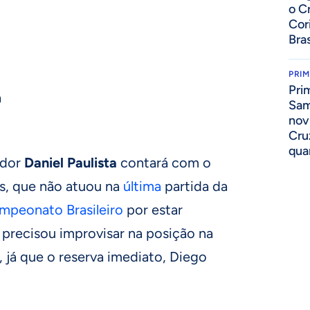
o C
Cor
Bras
PRIM
Pri
a
Sam
nov
Cru
qua
ador
Daniel Paulista
contará com o
s, que não atuou na
última
partida da
mpeonato Brasileiro
por estar
 precisou improvisar na posição na
 já que o reserva imediato, Diego