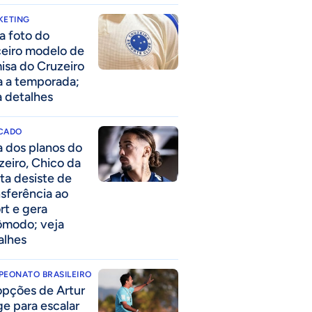
KETING
a foto do
ceiro modelo de
isa do Cruzeiro
a a temporada;
a detalhes
CADO
a dos planos do
zeiro, Chico da
ta desiste de
nsferência ao
rt e gera
ômodo; veja
alhes
PEONATO BRASILEIRO
opções de Artur
ge para escalar