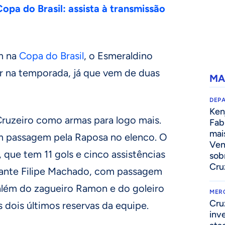
opa do Brasil: assista à transmissão
m na
Copa do Brasil
, o Esmeraldino
 na temporada, já que vem de duas
MA
DEP
Kenj
Cruzeiro como armas para logo mais.
Fab
mai
m passagem pela Raposa no elenco. O
Ven
que tem 11 gols e cinco assistências
sob
Cru
lante Filipe Machado, com passagem
além do zagueiro Ramon e do goleiro
MER
Cru
s dois últimos reservas da equipe.
inv