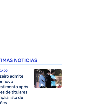
TIMAS NOTÍCIAS
CADO
zeiro admite
er novo
estimento após
es de titulares
plia lista de
ões