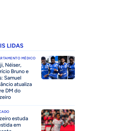
IS LIDAS
ARTAMENTO MÉDICO
i, Néiser,
rício Bruno e
s: Samuel
âncio atualiza
re DM do
zeiro
CADO
zeiro estuda
estida em