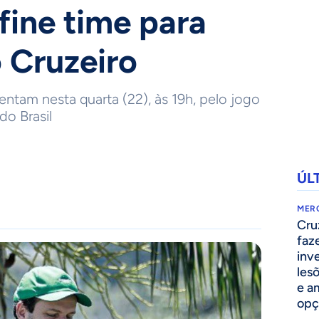
fine time para
o Cruzeiro
entam nesta quarta (22), às 19h, pelo jogo
do Brasil
ÚL
MER
Cru
faz
inv
lesõ
e am
opç