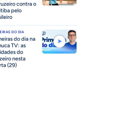
ruzeiro contra o
itiba pelo
ileiro
EIRAS DO DIA
meiras do dia na
uca TV: as
idades do
zeiro nesta
rta (29)