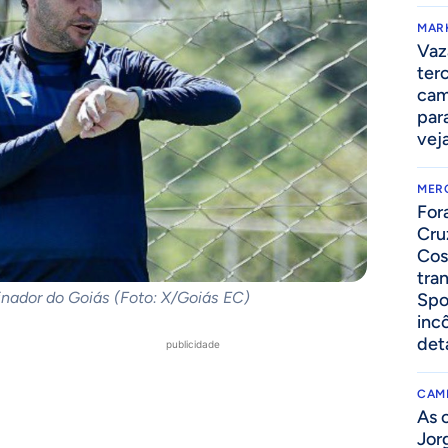
MAR
Vaz
ter
cam
par
vej
MER
For
Cru
Cos
tra
einador do Goiás (Foto: X/Goiás EC)
Spo
inc
det
publicidade
CAM
As 
Jor