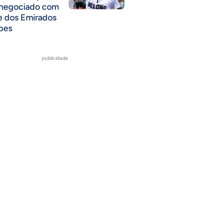
 negociado com
e dos Emirados
bes
publicidade