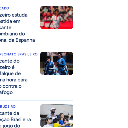
CADO
zeiro estuda
estida em
cante
ombiano do
ona, da Espanha
PEONATO BRASILEIRO
cante do
zeiro é
falque de
ima hora para
o contra o
afogo
CRUZEIRO
cante da
eção Brasileira
 a jogo do