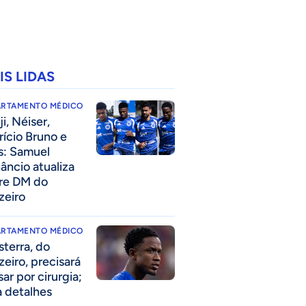
IS LIDAS
ARTAMENTO MÉDICO
i, Néiser,
rício Bruno e
s: Samuel
âncio atualiza
re DM do
zeiro
ARTAMENTO MÉDICO
sterra, do
zeiro, precisará
ar por cirurgia;
a detalhes