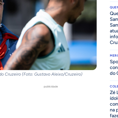
QUEN
Que
Sam
Sam
atua
inf
Cru
MER
Spo
con
do 
o Cruzeiro (Foto: Gustavo Aleixo/Cruzeiro)
COLE
publicidade
Zé 
ído
com
na 
faze