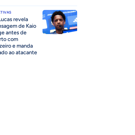
TIVAS
Lucas revela
sagem de Kaio
ge antes de
rto com
zeiro e manda
ado ao atacante