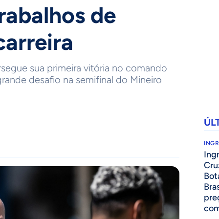
trabalhos de
carreira
segue sua primeira vitória no comando
grande desafio na semifinal do Mineiro
ÚL
ING
Ing
Cru
Bot
Bra
pre
com