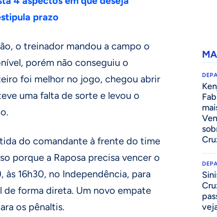
ista 4 aspectos em que deseja
estipula prazo
ão, o treinador mandou a campo o
MA
onível, porém não conseguiu o
DEP
zeiro foi melhor no jogo, chegou abrir
Kenj
eve uma falta de sorte e levou o
Fab
mai
o.
Ven
sob
Cru
artida do comandante à frente do time
sso porque a Raposa precisa vencer o
DEP
, às 16h30, no Independência, para
Sini
Cru
al de forma direta. Um novo empate
pass
ara os pênaltis.
vej