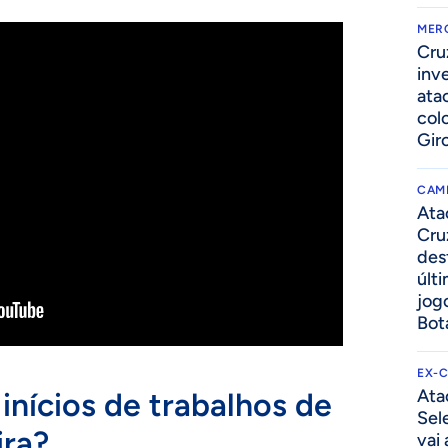
MER
Cru
inv
ata
col
Gir
CAM
Ata
Cru
des
últ
jog
Bot
EX-
Ata
nícios de trabalhos de
Sel
ira?
vai