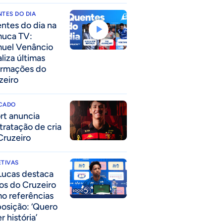
TES DO DIA
ntes do dia na
uca TV:
uel Venâncio
liza últimas
ormações do
zeiro
CADO
rt anuncia
tratação de cria
Cruzeiro
TIVAS
Lucas destaca
los do Cruzeiro
o referências
posição: ‘Quero
r história’