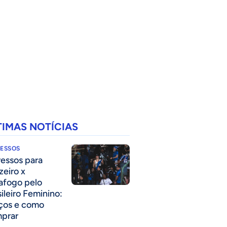
TIMAS NOTÍCIAS
RESSOS
ressos para
zeiro x
afogo pelo
sileiro Feminino:
ços e como
prar