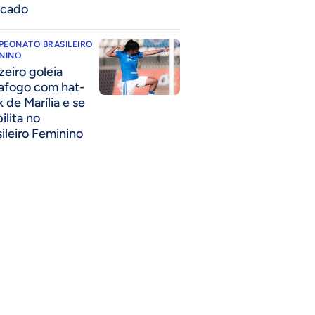
cado
PEONATO BRASILEIRO
NINO
zeiro goleia
afogo com hat-
k de Marília e se
ilita no
sileiro Feminino