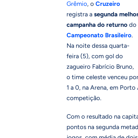
Grêmio
, o
Cruzeiro
registra a
segunda melho
campanha do returno
do
Campeonato Brasileiro
.
Na noite dessa quarta-
feira (5), com gol do
zagueiro Fabrício Bruno,
o time celeste venceu po
1 a 0, na Arena, em Porto 
competição.
Com o resultado na capit
pontos na segunda metade
jogos, com média de dois