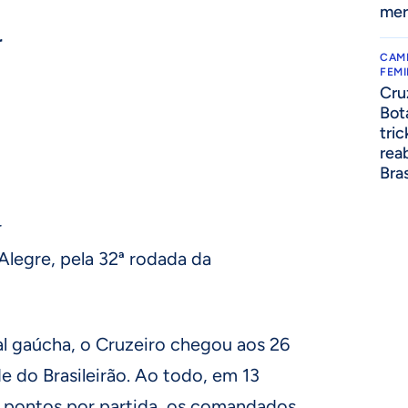
mer
r
CAM
FEMI
Cru
Bot
tric
reab
Bra
r
Alegre, pela 32ª rodada da
al gaúcha, o Cruzeiro chegou aos 26
 do Brasileirão. Ao todo, em 13
 pontos por partida, os comandados