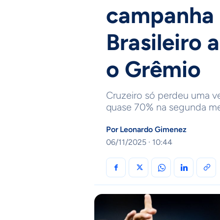
campanha 
Brasileiro 
o Grêmio
Cruzeiro só perdeu uma v
quase 70% na segunda me
Por
Leonardo Gimenez
06/11/2025 · 10:44