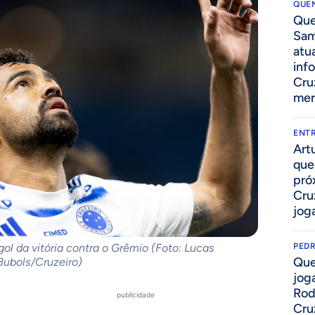
QUEN
Que
Sam
atua
inf
Cru
mer
ENTR
Art
que
pró
Cru
joga
l da vitória contra o Grêmio (Foto: Lucas
PED
Que
Bubols/Cruzeiro)
jog
Rod
publicidade
Cru