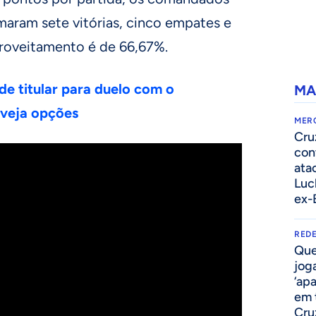
maram sete vitórias, cinco empates e
roveitamento é de 66,67%.
de titular para duelo com o
MA
 veja opções
MER
Cru
con
ata
Luc
ex-
REDE
Que
jog
‘ap
em 
Cru