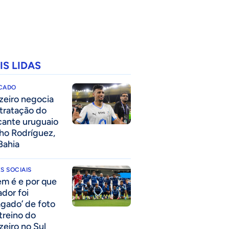
IS LIDAS
CADO
zeiro negocia
tratação do
cante uruguaio
ho Rodríguez,
Bahia
S SOCIAIS
m é e por que
ador foi
agado’ de foto
treino do
zeiro no Sul