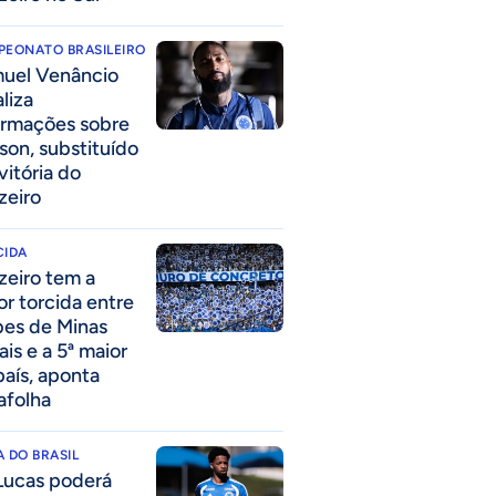
PEONATO BRASILEIRO
uel Venâncio
liza
ormações sobre
son, substituído
vitória do
zeiro
CIDA
zeiro tem a
or torcida entre
bes de Minas
ais e a 5ª maior
país, aponta
afolha
 DO BRASIL
Lucas poderá