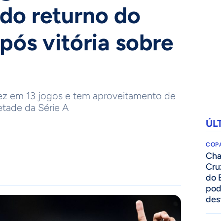
do returno do
após vitória sobre
ez em 13 jogos e tem aproveitamento de
tade da Série A
ÚL
COPA
Cha
Cru
do 
pod
des