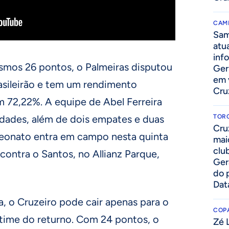
CAM
Sam
atua
inf
esmos 26 pontos, o Palmeiras disputou
Ger
em 
asileirão e tem um rendimento
Cru
m 72,22%. A equipe de Abel Ferreira
TOR
idades, além de dois empates e duas
Cru
peonato entra em campo nesta quinta
mai
clu
, contra o Santos, no Allianz Parque,
Ger
do 
Dat
, o Cruzeiro pode cair apenas para o
COPA
 time do returno. Com 24 pontos, o
Zé 