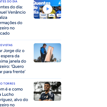
TES DO DIA
ntes do dia:
uel Venâncio
liza
ormações do
zeiro no
cado
EVISTAS
ur Jorge diz o
 espera da
xima janela do
zeiro: ‘Quero
r para frente’
RO TORRES
m é e como
a Lucho
ríguez, alvo do
zeiro no