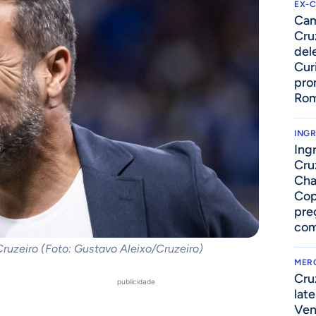
EX-
Cam
Cruz
del
Cur
pro
Ro
ING
Ing
Cru
Cha
Cop
pre
com
Cruzeiro (Foto: Gustavo Aleixo/Cruzeiro)
MER
Cru
publicidade
lat
Ven