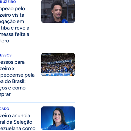
CRUZEIRO
peão pelo
eiro visita
egação em
itiba e revela
messa feita a
mero
RESSOS
ressos para
zeiro x
pecoense pela
a do Brasil:
ços e como
prar
CADO
zeiro anuncia
eral da Seleção
ezuelana como