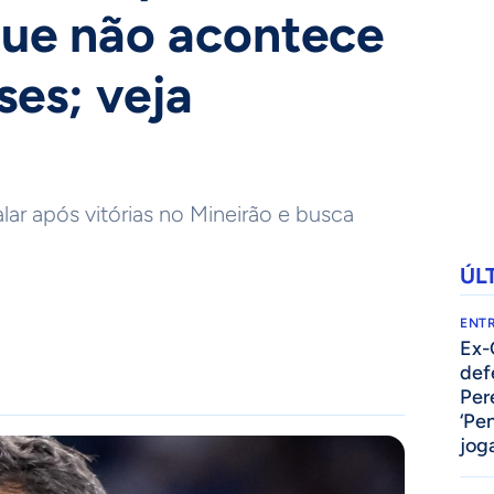
 que não acontece
ses; veja
ar após vitórias no Mineirão e busca
ÚL
ENTR
Ex-
def
Per
‘Pe
jog