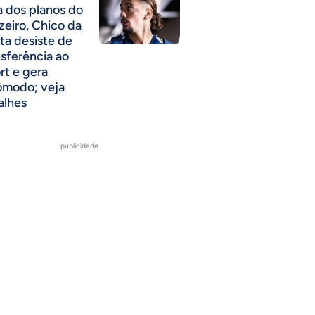
a dos planos do
zeiro, Chico da
ta desiste de
nsferência ao
rt e gera
ômodo; veja
alhes
publicidade