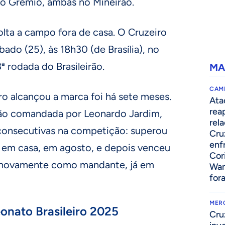
 o Grêmio, ambas no Mineirão.
olta a campo fora de casa. O Cruzeiro
ado (25), às 18h30 (de Brasília), no
ª rodada do Brasileirão.
MA
CAM
ro alcançou a marca foi há sete meses.
Ata
rea
tão comandada por Leonardo Jardim,
rel
 consecutivas na competição: superou
Cru
enf
, em casa, em agosto, e depois venceu
Cor
o, novamente como mandante, já em
Wan
for
MER
nato Brasileiro 2025
Cru