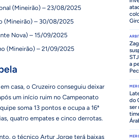
inv
ata
cional (Mineirão) – 23/08/2025
col
Gir
lo (Mineirão) – 30/08/2025
onte Nova) – 15/09/2025
ARB
Zag
ino (Mineirão) – 21/09/2025
sus
STJ
a p
bela
Pec
em casa, o Cruzeiro conseguiu deixar
MER
Lat
após um início ruim no Campeonato
do 
ser
 equipe soma 13 pontos e ocupa a 16ª
tim
ias, quatro empates e cinco derrotas.
Ára
nto, o técnico Artur Jorge terá baixas
MER