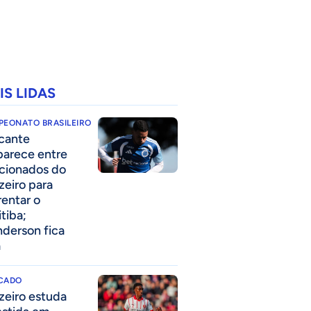
IS LIDAS
PEONATO BRASILEIRO
cante
parece entre
acionados do
zeiro para
rentar o
itiba;
derson fica
a
CADO
zeiro estuda