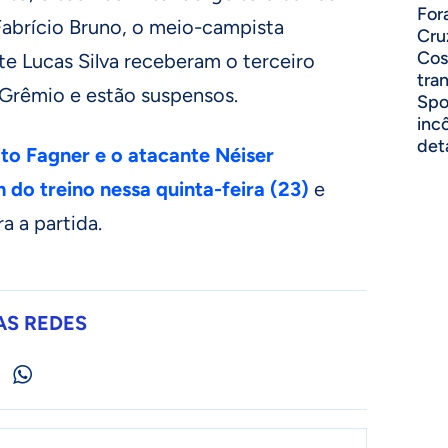
For
Fabrício Bruno, o meio-campista
Cru
Cos
te Lucas Silva receberam o terceiro
tra
 Grêmio e estão suspensos.
Spo
inc
det
eito Fagner e o atacante Néiser
m do treino nessa quinta-feira (23)
e
 a partida.
AS REDES