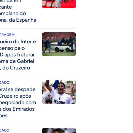
estida em
cante
ombiano do
ona, da Espanha
ITRAGEM
ueiro do Inter é
penso pelo
D após fraturar
erna de Gabriel
, do Cruzeiro
CADO
eral se despede
Cruzeiro após
 negociado com
e dos Emirados
bes
CADO