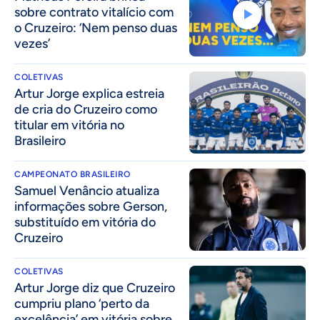
sobre contrato vitalício com
o Cruzeiro: ‘Nem penso duas
vezes’
COLETIVAS
Artur Jorge explica estreia
de cria do Cruzeiro como
titular em vitória no
Brasileiro
CAMPEONATO BRASILEIRO
Samuel Venâncio atualiza
informações sobre Gerson,
substituído em vitória do
Cruzeiro
COLETIVAS
Artur Jorge diz que Cruzeiro
cumpriu plano ‘perto da
excelência’ em vitória sobre