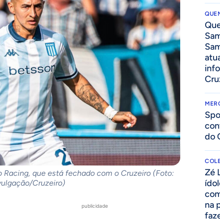
QUEN
Que
Sam
Sam
atua
inf
Cru
MER
Spo
con
do 
COLE
Zé 
do Racing, que está fechado com o Cruzeiro (Foto:
ído
vulgação/Cruzeiro)
com
na 
publicidade
faze