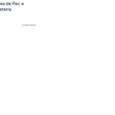
ões de Pec e
sterra
publicidade