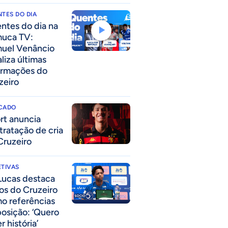
TES DO DIA
ntes do dia na
uca TV:
uel Venâncio
liza últimas
ormações do
zeiro
CADO
rt anuncia
tratação de cria
Cruzeiro
TIVAS
Lucas destaca
los do Cruzeiro
o referências
posição: ‘Quero
r história’