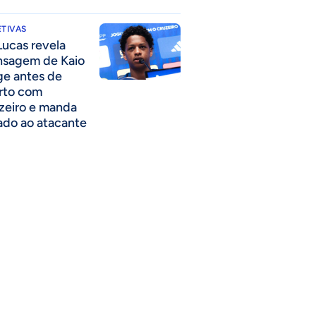
TIVAS
Lucas revela
sagem de Kaio
ge antes de
rto com
zeiro e manda
ado ao atacante