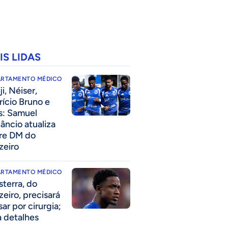
IS LIDAS
ARTAMENTO MÉDICO
i, Néiser,
rício Bruno e
s: Samuel
âncio atualiza
re DM do
zeiro
ARTAMENTO MÉDICO
sterra, do
zeiro, precisará
ar por cirurgia;
a detalhes