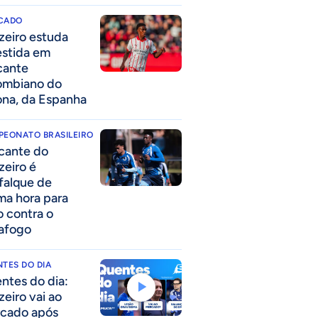
CADO
zeiro estuda
estida em
cante
ombiano do
ona, da Espanha
PEONATO BRASILEIRO
cante do
zeiro é
falque de
ima hora para
o contra o
afogo
TES DO DIA
ntes do dia:
zeiro vai ao
cado após