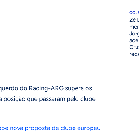
COLE
Zé 
men
Jor
ace
Cru
rec
squerdo do Racing-ARG supera os
 posição que passaram pelo clube
ebe nova proposta de clube europeu