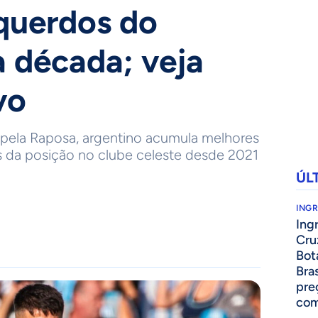
squerdos do
a década; veja
vo
 pela Raposa, argentino acumula melhores
 da posição no clube celeste desde 2021
ÚL
ING
Ing
Cru
Bot
Bra
pre
com