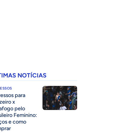
TIMAS NOTÍCIAS
RESSOS
ressos para
zeiro x
afogo pelo
sileiro Feminino:
ços e como
prar