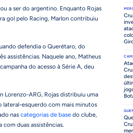
ou a ser do argentino. Enquanto Rojas
MER
Cru
ra gol pelo Racing, Marlon contribuiu
inv
ata
col
Gir
uando defendia o Querétaro, do
rês assistências. Naquele ano, Matheus
CAM
Ata
a campanha do acesso à Série A, deu
Cru
des
últ
jog
n Lorenzo-ARG, Rojas distribuiu uma
Bot
 o lateral-esquerdo com mais minutos
QUEN
lado nas
categorias de base
do clube,
Que
Cru
 com duas assistências.
mer