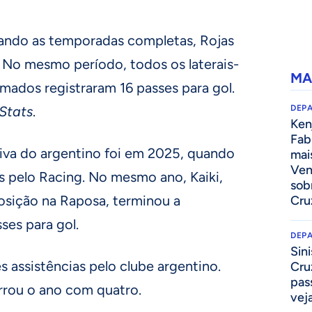
ando as temporadas completas, Rojas
s. No mesmo período, todos os laterais-
MA
mados registraram 16 passes para gol.
Stats
.
DEP
Kenj
Fab
va do argentino foi em 2025, quando
mai
Ven
as pelo Racing. No mesmo ano, Kaiki,
sob
 posição na Raposa, terminou a
Cru
es para gol.
DEP
Sini
s assistências pelo clube argentino.
Cru
pass
rrou o ano com quatro.
vej