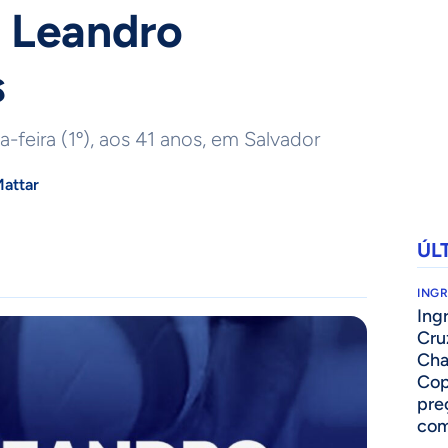
 Leandro
s
-feira (1º), aos 41 anos, em Salvador
Mattar
ÚL
ING
Ing
Cru
Cha
Cop
pre
com