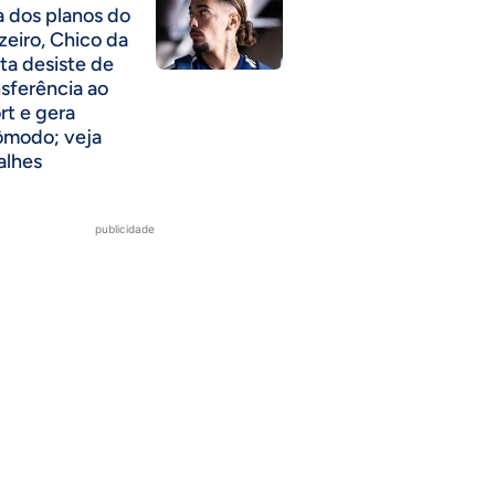
a dos planos do
zeiro, Chico da
ta desiste de
nsferência ao
rt e gera
ômodo; veja
alhes
publicidade