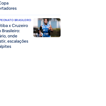
Copa
ertadores
PEONATO BRASILEIRO
itiba x Cruzeiro
 Brasileiro:
ário, onde
stir, escalações
alpites