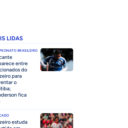
IS LIDAS
PEONATO BRASILEIRO
cante
parece entre
acionados do
zeiro para
rentar o
itiba;
derson fica
a
CADO
zeiro estuda