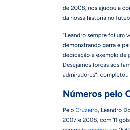
de 2008, nos ajudou a co
da nossa história no futebo
“Leandro sempre foi um 
demonstrando garra e paix
dedicação e exemplo de p
Desejamos forças aos fami
admiradores”, completou 
Números pelo C
Pelo
Cruzeiro
, Leandro D
2007 e 2008, com 11 gols 
campeão
mineiro
em 200