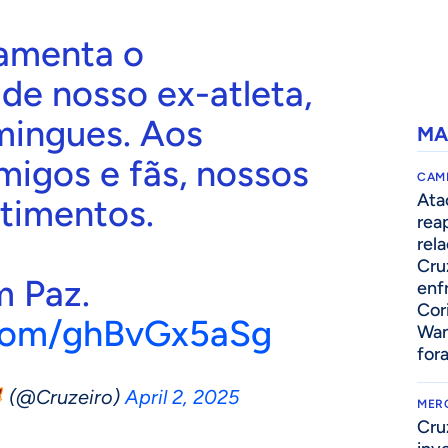
lamenta o
de nosso ex-atleta,
ingues. Aos
MA
amigos e fãs, nossos
CAM
Ata
ntimentos.
rea
rel
Cru
 Paz.
enf
Cor
.com/ghBvGx5aSg
Wan
for
(@Cruzeiro)
April 2, 2025
MER
Cru