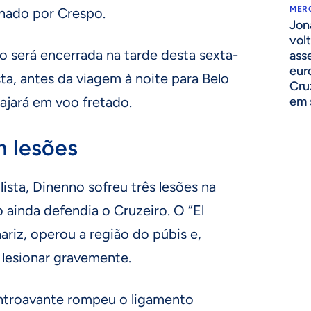
MER
onado por Crespo.
Jon
volt
 será encerrada na tarde desta sexta-
ass
eur
ista, antes da viagem à noite para Belo
Cru
em 
ajará em voo fretado.
m lesões
ista, Dinenno sofreu três lesões na
ainda defendia o Cruzeiro. O “El
riz, operou a região do púbis e,
 lesionar gravemente.
ntroavante rompeu o ligamento