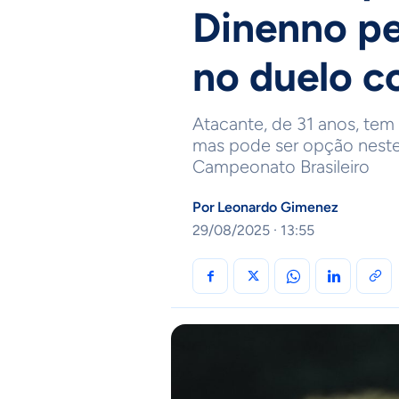
Dinenno pe
no duelo c
Atacante, de 31 anos, tem
mas pode ser opção neste 
Campeonato Brasileiro
Por
Leonardo Gimenez
29/08/2025 · 13:55