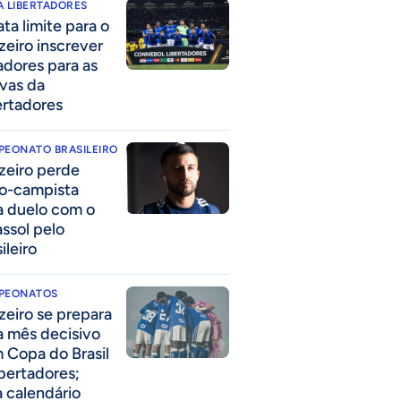
 LIBERTADORES
ta limite para o
zeiro inscrever
adores para as
avas da
ertadores
PEONATO BRASILEIRO
zeiro perde
o-campista
a duelo com o
assol pelo
ileiro
PEONATOS
zeiro se prepara
a mês decisivo
 Copa do Brasil
ibertadores;
a calendário