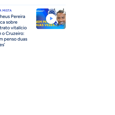
 MISTA
heus Pereira
nca sobre
rato vitalício
 o Cruzeiro:
m penso duas
es’