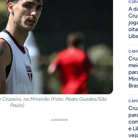
COPA
A da
Cru
jog
oit
Lib
CAM
Cru
mei
par
Mir
Bras
 Cruzeiro, no Mineirão (Foto: Pedro Guedes/São
CAM
Paulo)
Cru
par
publicidade
com
e L
vej