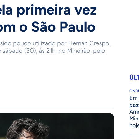
la primeira vez
om o São Paulo
 sido pouco utilizado por Hernán Crespo,
sábado (30), às 21h, no Mineirão, pelo
ÚL
ONDE
Em 
pas
Amé
Min
hoj