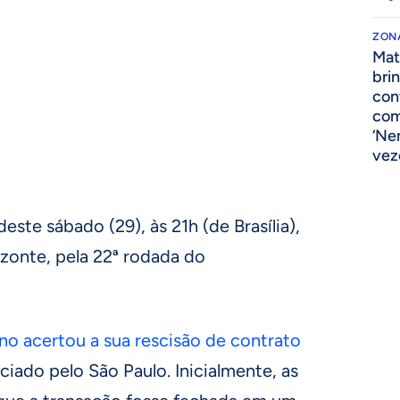
ZONA
Mat
bri
cont
com
‘Ne
vez
deste sábado (29), às 21h (de Brasília),
zonte, pela 22ª rodada do
no acertou a sua rescisão de contrato
ciado pelo São Paulo. Inicialmente, as