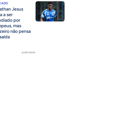
CADO
athan Jesus
a a ser
ediado por
opeus, mas
zeiro não pensa
saída
publicidade