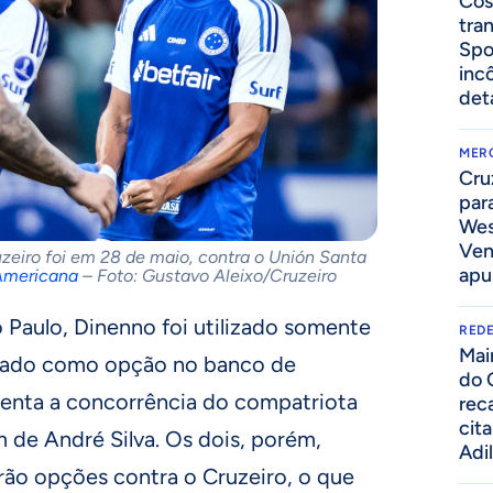
Cos
tra
Spo
inc
det
MER
Cru
par
Wes
Ven
zeiro foi em 28 de maio, contra o Unión Santa
apu
Americana
– Foto: Gustavo Aleixo/Cruzeiro
Paulo, Dinenno foi utilizado somente
REDE
Mai
icado como opção no banco de
do 
frenta a concorrência do compatriota
rec
cit
 de André Silva. Os dois, porém,
Adi
rão opções contra o Cruzeiro, o que