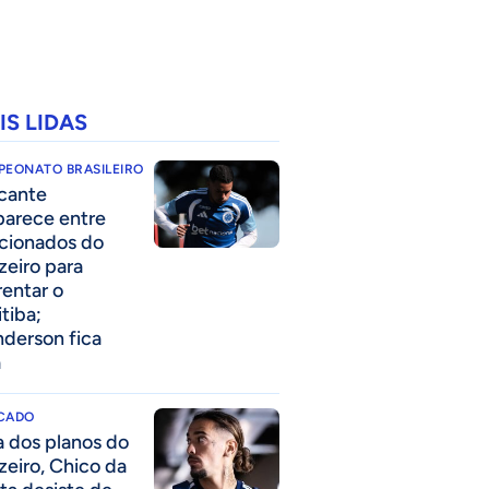
IS LIDAS
PEONATO BRASILEIRO
cante
parece entre
acionados do
zeiro para
rentar o
itiba;
derson fica
a
CADO
a dos planos do
zeiro, Chico da