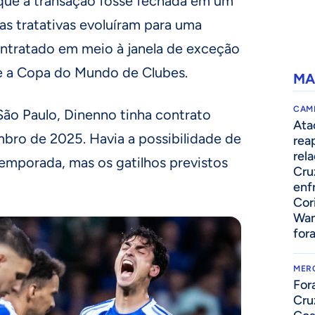
que a transação fosse fechada em um
s tratativas evoluíram para uma
ontratado em meio à janela de exceção
te a Copa do Mundo de Clubes.
MA
CAM
 São Paulo, Dinenno tinha contrato
Ata
bro de 2025. Havia a possibilidade de
rea
rel
emporada, mas os gatilhos previstos
Cru
enf
Cor
Wan
for
MER
For
Cru