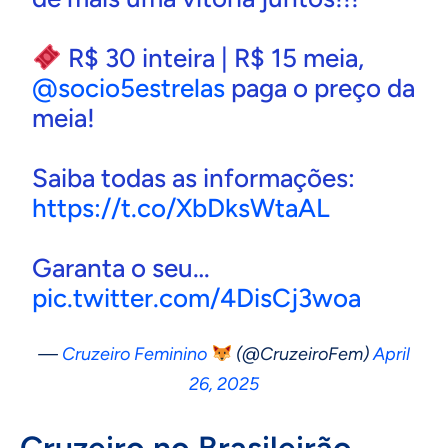
R$ 30 inteira | R$ 15 meia,
@socio5estrelas
paga o preço da
meia!
Saiba todas as informações:
https://t.co/XbDksWtaAL
Garanta o seu…
pic.twitter.com/4DisCj3woa
—
Cruzeiro Feminino
(@CruzeiroFem)
April
26, 2025
Cruzeiro no Brasileirão