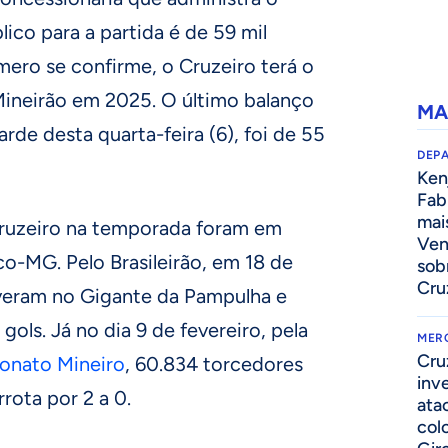
lico para a partida é de 59 mil
ero se confirme, o Cruzeiro terá o
Mineirão em 2025. O último balanço
MA
arde desta quarta-feira (6), foi de 55
DEP
Kenj
Fab
mai
Cruzeiro na temporada foram em
Ven
co-MG. Pelo Brasileirão, em 18 de
sob
Cru
iveram no Gigante da Pampulha e
ols. Já no dia 9 de fevereiro, pela
MER
Cru
nato Mineiro
, 60.834 torcedores
inv
rota por 2 a 0.
ata
col