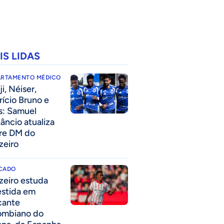
IS LIDAS
ARTAMENTO MÉDICO
i, Néiser,
rício Bruno e
s: Samuel
âncio atualiza
re DM do
zeiro
CADO
zeiro estuda
estida em
cante
ombiano do