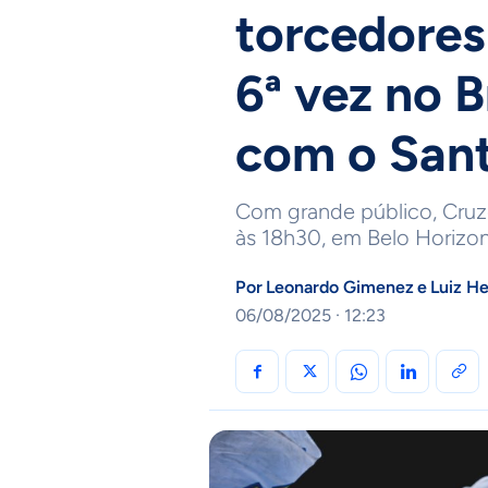
torcedores
6ª vez no B
com o San
Com grande público, Cruz
às 18h30, em Belo Horizon
Por
Leonardo Gimenez
e
Luiz H
06/08/2025 · 12:23