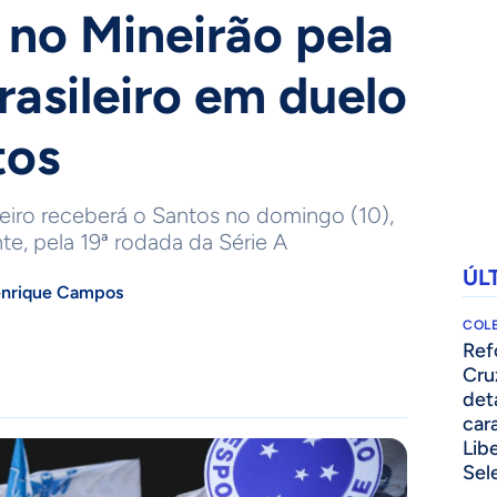
 no Mineirão pela
rasileiro em duelo
tos
eiro receberá o Santos no domingo (10),
te, pela 19ª rodada da Série A
ÚL
enrique Campos
COLE
⁠Re
Cru
det
cara
Lib
Sel