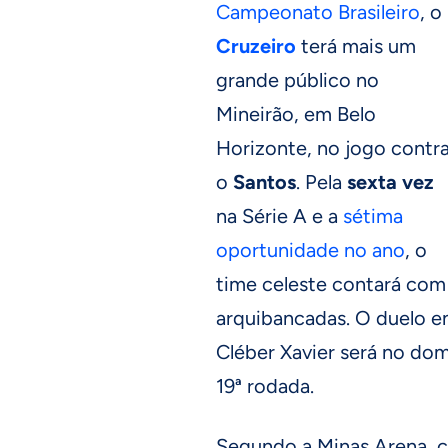
Campeonato Brasileiro
, o
Cruzeiro
terá mais um
grande público no
Mineirão, em Belo
Horizonte, no jogo contr
o
Santos
. Pela
sexta vez
na Série A e a
sétima
oportunidade no ano
, o
time celeste contará com
arquibancadas. O duelo e
Cléber Xavier será no domi
19ª rodada.
Segundo a Minas Arena, c