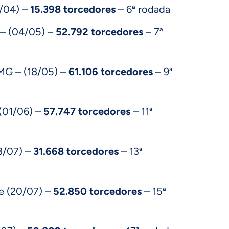
7/04) –
15.398 torcedores
– 6ª rodada
 – (04/05) –
52.792 torcedores
– 7ª
MG – (18/05) –
61.106 torcedores
– 9ª
 (01/06) –
57.747 torcedores
– 11ª
3/07) –
31.668 torcedores
– 13ª
e (20/07) –
52.850 torcedores
– 15ª