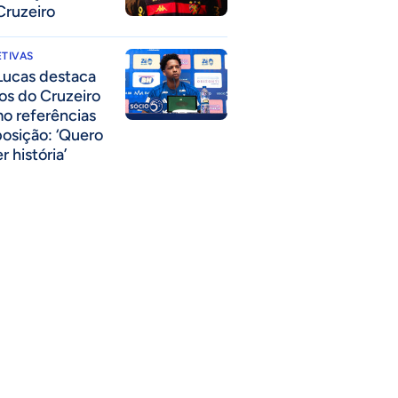
Cruzeiro
TIVAS
Lucas destaca
los do Cruzeiro
o referências
posição: ‘Quero
r história’