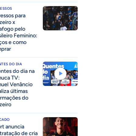
RESSOS
ressos para
zeiro x
afogo pelo
sileiro Feminino:
ços e como
prar
TES DO DIA
ntes do dia na
uca TV:
uel Venâncio
liza últimas
ormações do
zeiro
CADO
rt anuncia
tratação de cria