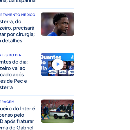
ona, da Espanha
ARTAMENTO MÉDICO
sterra, do
zeiro, precisará
ar por cirurgia;
a detalhes
TES DO DIA
ntes do dia:
zeiro vai ao
cado após
ões de Pec e
sterra
ITRAGEM
ueiro do Inter é
penso pelo
D após fraturar
erna de Gabriel