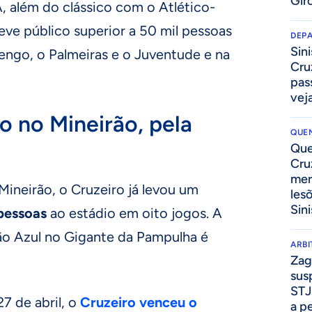
Gir
A, além do clássico com o Atlético-
ve público superior a 50 mil pessoas
DEP
Sini
mengo, o Palmeiras e o Juventude e na
Cru
pass
vej
o no Mineirão, pela
QUEN
Que
Cru
mer
Mineirão, o Cruzeiro já levou um
les
Sini
pessoas
ao estádio em oito jogos. A
o Azul no Gigante da Pampulha é
ARB
Zag
sus
STJ
27 de abril, o
Cruzeiro venceu o
a p