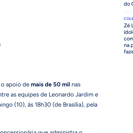
do 
COLE
Zé 
ído
com
a
na 
faze
 o apoio de
mais de 50 mil
nas
ntre as equipes de Leonardo Jardim e
ngo (10), às 18h30 (de Brasília), pela
oncessionária que administra o