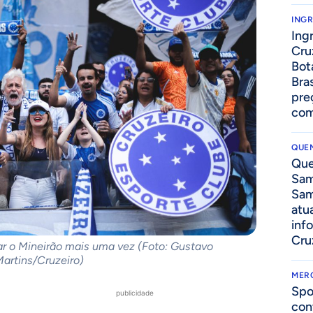
ING
Ing
Cru
Bot
Bra
pre
com
QUEN
Que
Sam
Sam
atua
inf
Cru
tar o Mineirão mais uma vez (Foto: Gustavo
artins/Cruzeiro)
MER
Spo
publicidade
con