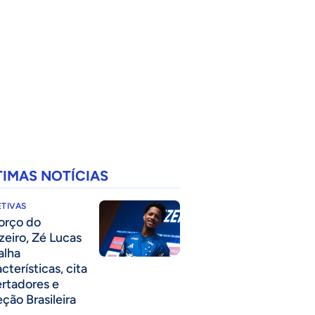
TIMAS NOTÍCIAS
TIVAS
forço do
zeiro, Zé Lucas
alha
cterísticas, cita
ertadores e
eção Brasileira