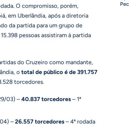
Pec
 rodada. O compromisso, porém,
á, em Uberlândia, após a diretoria
ndo da partida para um grupo de
 15.398 pessoas assistiram à partida
partidas do Cruzeiro como mandante,
ândia, o
total de público é de
391.757
3.528 torcedores.
(29/03) –
40.837 torcedores
– 1ª
/04) –
26.557 torcedores
– 4ª rodada