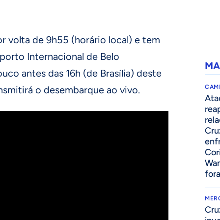
r volta de 9h55 (horário local) e tem
porto Internacional de Belo
MA
uco antes das 16h (de Brasília) deste
CAM
nsmitirá o desembarque ao vivo.
Ata
rea
rel
Cru
enf
Cor
Wan
for
MER
Cru