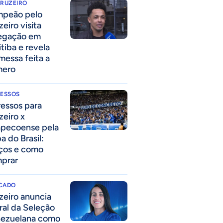
CRUZEIRO
peão pelo
eiro visita
egação em
itiba e revela
messa feita a
mero
RESSOS
ressos para
zeiro x
pecoense pela
a do Brasil:
ços e como
prar
CADO
zeiro anuncia
eral da Seleção
ezuelana como