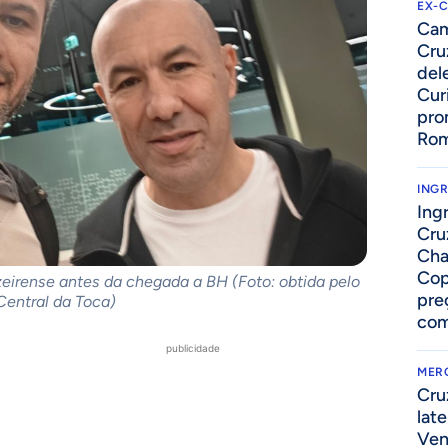
EX-
Cam
Cruz
del
Cur
pro
Ro
ING
Ing
Cru
Cha
Cop
zeirense antes da chegada a BH (Foto: obtida pelo
pre
Central da Toca)
com
publicidade
MER
Cru
lat
Ven