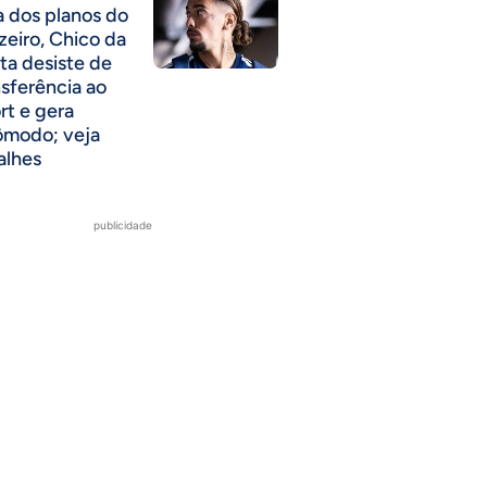
a dos planos do
zeiro, Chico da
ta desiste de
nsferência ao
rt e gera
ômodo; veja
alhes
publicidade