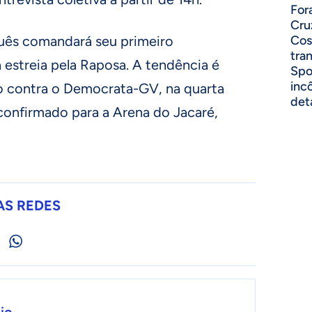
For
Cru
uês comandará seu primeiro
Cos
tra
a estreia pela Raposa. A tendência é
Spo
inc
o contra o Democrata-GV, na quarta
det
i confirmado para a Arena do Jacaré,
AS REDES
io