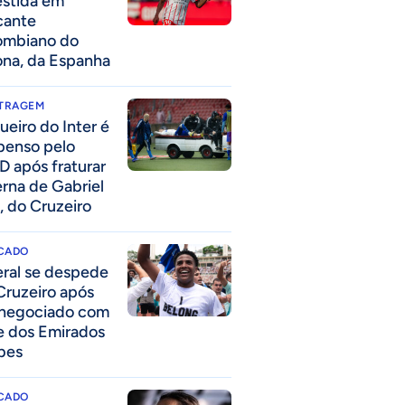
estida em
cante
ombiano do
ona, da Espanha
ITRAGEM
ueiro do Inter é
penso pelo
D após fraturar
erna de Gabriel
, do Cruzeiro
CADO
eral se despede
Cruzeiro após
 negociado com
e dos Emirados
bes
CADO