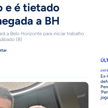
 e é tietado
hegada a BH
á a Belo Horizonte para iniciar trabalho
sábado (8)
ttar
ÚL
ENTR
Ex-
def
Per
‘Pe
jog