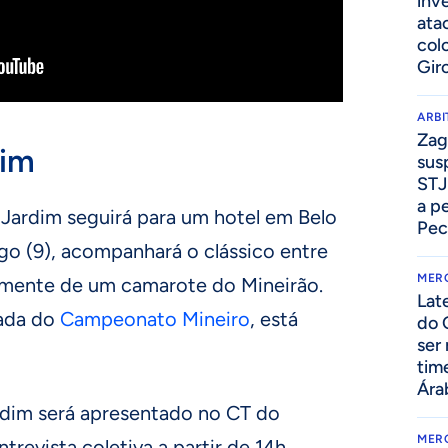
inv
ata
col
Gir
ARB
Zag
dim
sus
STJ
a p
 Jardim seguirá para um hotel em Belo
Pec
go (9), acompanhará o clássico entre
MER
tamente de um camarote do Mineirão.
Lat
dada do
Campeonato Mineiro
, está
do 
ser
tim
Ára
ardim será apresentado no CT do
MER
trevista coletiva a partir de 14h.