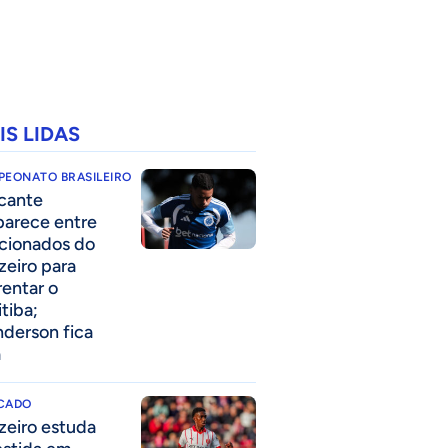
IS LIDAS
PEONATO BRASILEIRO
cante
parece entre
acionados do
zeiro para
rentar o
itiba;
derson fica
a
CADO
zeiro estuda