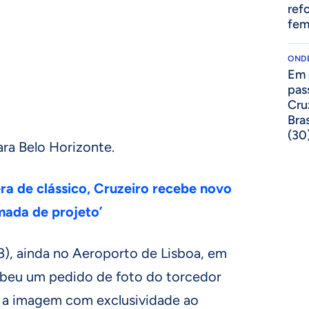
ref
fem
ONDE
Em 
pas
Cru
Bras
(30
ra Belo Horizonte.
a de clássico, Cruzeiro recebe novo
mada de projeto’
), ainda no Aeroporto de Lisboa, em
cebeu um pedido de foto do torcedor
u a imagem com exclusividade ao