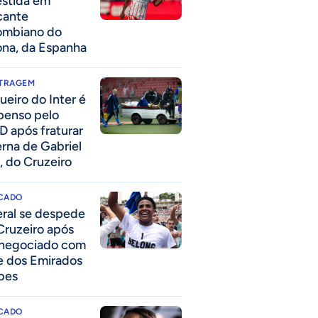
estida em
cante
ombiano do
ona, da Espanha
ITRAGEM
ueiro do Inter é
penso pelo
D após fraturar
erna de Gabriel
, do Cruzeiro
CADO
eral se despede
Cruzeiro após
 negociado com
e dos Emirados
bes
CADO