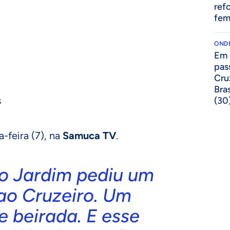
ref
fem
ONDE
Em 
pas
Cru
Bras
s
(30
a-feira (7), na
Samuca TV
.
o Jardim pediu um
ao Cruzeiro. Um
e beirada. E esse