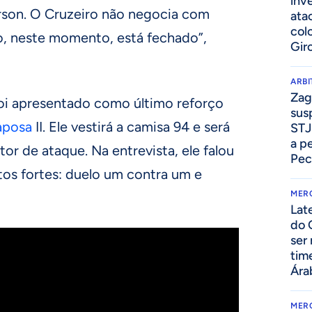
inv
rson. O Cruzeiro não negocia com
ata
col
, neste momento, está fechado”,
Gir
ARB
Zag
oi apresentado como último reforço
sus
aposa
II. Ele vestirá a camisa 94 e será
STJ
a p
or de ataque. Na entrevista, ele falou
Pec
tos fortes: duelo um contra um e
MER
Lat
do 
ser
tim
Ára
MER