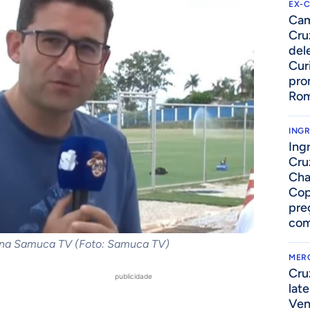
EX-
Cam
Cruz
del
Cur
pro
Ro
ING
Ing
Cru
Cha
Cop
pre
com
na Samuca TV (Foto: Samuca TV)
MER
Cru
publicidade
lat
Ven