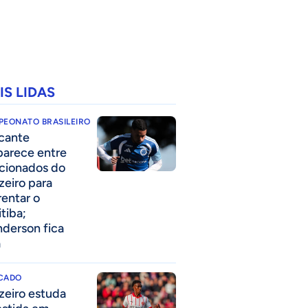
IS LIDAS
PEONATO BRASILEIRO
cante
parece entre
acionados do
zeiro para
rentar o
itiba;
derson fica
a
CADO
zeiro estuda