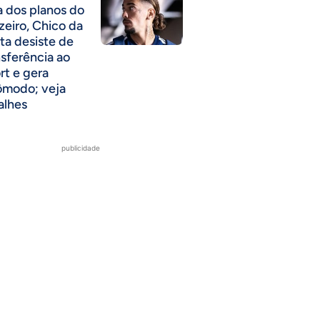
a dos planos do
zeiro, Chico da
ta desiste de
nsferência ao
rt e gera
ômodo; veja
alhes
publicidade