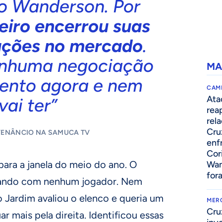
 o Wanderson. Por
eiro encerrou suas
ções no mercado
.
nhuma negociação
MA
nto agora e nem
CAM
Ata
vai ter”
rea
rel
Cru
VENÂNCIO NA SAMUCA TV
enf
Cor
ara a janela do meio do ano. O
Wan
for
iando com nenhum jogador. Nem
 Jardim avaliou o elenco e queria um
MER
Cru
ar mais pela direita. Identificou essas