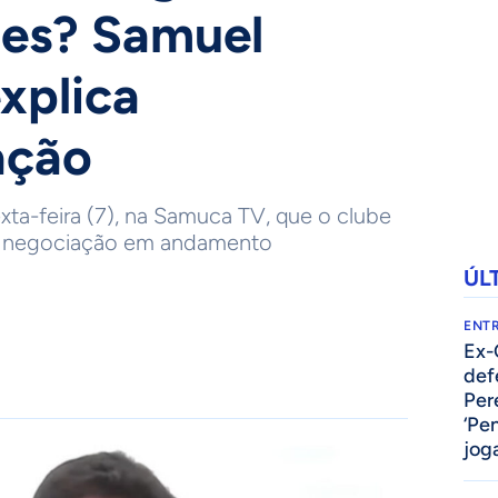
ões? Samuel
xplica
ação
exta-feira (7), na Samuca TV, que o clube
a negociação em andamento
ÚL
ENTR
Ex-
def
Per
‘Pe
jog