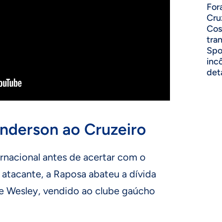
For
Cru
Cos
tra
Spo
inc
det
derson ao Cruzeiro
rnacional antes de acertar com o
o atacante, a Raposa abateu a dívida
e Wesley, vendido ao clube gaúcho