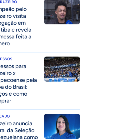
CRUZEIRO
peão pelo
eiro visita
egação em
itiba e revela
messa feita a
mero
RESSOS
ressos para
zeiro x
pecoense pela
a do Brasil:
ços e como
prar
CADO
zeiro anuncia
eral da Seleção
ezuelana como