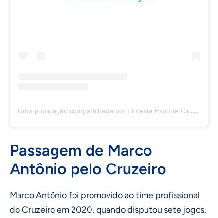
U
ma publicação compartilhada por Floresta Esporte Clube (@florestaec)
Passagem de Marco
Antônio pelo Cruzeiro
Marco Antônio foi promovido ao time profissional
do Cruzeiro em 2020, quando disputou sete jogos.