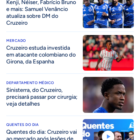
Kenji, Néiser, Fabrício Bruno
e mais: Samuel Venâncio
atualiza sobre DM do
Cruzeiro
MERCADO
Cruzeiro estuda investida
em atacante colombiano do
Girona, da Espanha
DEPARTAMENTO MÉDICO
Sinisterra, do Cruzeiro,
precisará passar por cirurgia;
veja detalhes
QUENTES DO DIA
Quentes do dia: Cruzeiro vai
ao mercado após lesões de