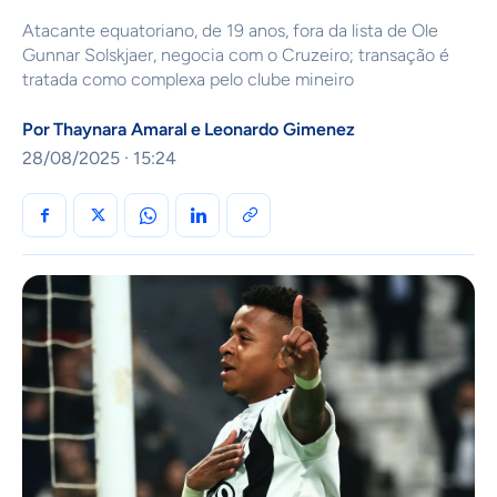
Atacante equatoriano, de 19 anos, fora da lista de Ole
Gunnar Solskjaer, negocia com o Cruzeiro; transação é
tratada como complexa pelo clube mineiro
Por
Thaynara Amaral
e
Leonardo Gimenez
28/08/2025 · 15:24