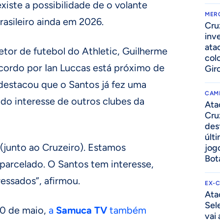
xiste a possibilidade de o volante
MER
brasileiro ainda em 2026.
Cru
inv
ata
retor de futebol do Athletic, Guilherme
col
cordo por Ian Luccas está próximo de
Gir
destacou que o Santos já fez uma
CAM
 do interesse de outros clubes da
Ata
Cru
des
últ
(junto ao Cruzeiro). Estamos
jog
Bot
parcelado. O Santos tem interesse,
essados”, afirmou.
EX-
Ata
Sel
30 de maio,
a
Samuca TV
também
vai