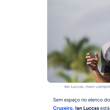
Ian Luccas, meio-campista
Sem espaço no elenco do
Cruzeiro
,
Ian Luccas
está