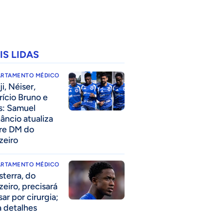
IS LIDAS
ARTAMENTO MÉDICO
i, Néiser,
rício Bruno e
s: Samuel
âncio atualiza
re DM do
zeiro
ARTAMENTO MÉDICO
sterra, do
zeiro, precisará
ar por cirurgia;
a detalhes