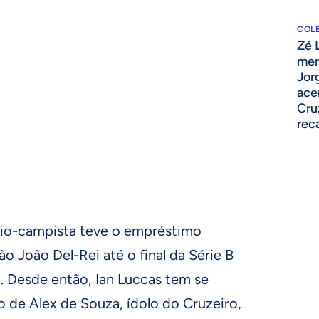
COLE
Zé 
men
Jor
ace
Cru
rec
meio-campista teve o empréstimo
o João Del-Rei até o final da Série B
o
. Desde então, Ian Luccas tem se
de Alex de Souza, ídolo do Cruzeiro,