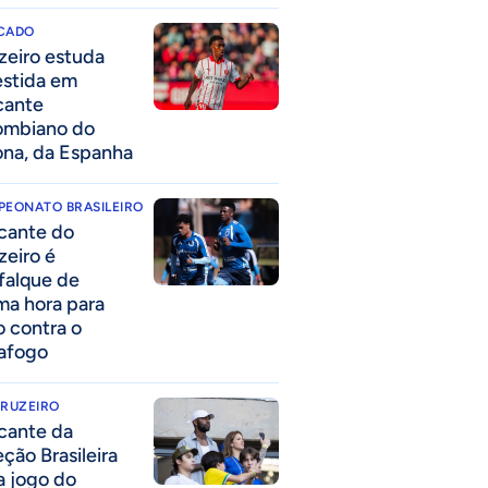
CADO
zeiro estuda
estida em
cante
ombiano do
ona, da Espanha
PEONATO BRASILEIRO
cante do
zeiro é
falque de
ima hora para
o contra o
afogo
CRUZEIRO
cante da
eção Brasileira
 a jogo do