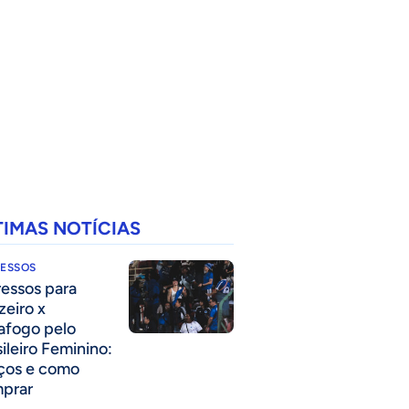
TIMAS NOTÍCIAS
RESSOS
ressos para
zeiro x
afogo pelo
sileiro Feminino:
ços e como
prar