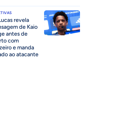
TIVAS
Lucas revela
sagem de Kaio
ge antes de
rto com
zeiro e manda
ado ao atacante