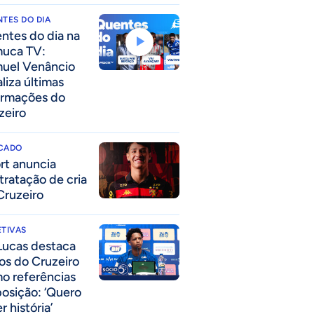
TES DO DIA
ntes do dia na
uca TV:
uel Venâncio
liza últimas
ormações do
zeiro
CADO
rt anuncia
tratação de cria
Cruzeiro
TIVAS
Lucas destaca
los do Cruzeiro
o referências
posição: ‘Quero
r história’