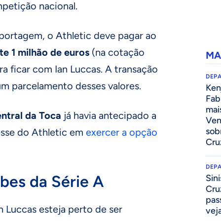
petição nacional.
ortagem, o Athletic deve pagar ao
e 1 milhão de euros
(na cotação
MA
ra ficar com Ian Luccas. A transação
DEP
m parcelamento desses valores.
Kenj
Fab
mai
ntral da Toca
já havia antecipado a
Ven
sob
esse do Athletic em
exercer a opção
Cru
DEP
ubes da Série A
Sini
Cru
pass
n Luccas esteja perto de ser
vej