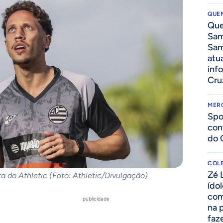
QUEN
Que
Sam
Sam
atua
inf
Cru
MER
Spo
con
do 
COLE
Zé 
 do Athletic (Foto: Athletic/Divulgação)
ído
com
publicidade
na 
faze