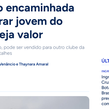
o encaminhada
rar jovem do
eja valor
, pode ser vendido para outro clube da
talhes
ÚL
Venâncio
e
Thaynara Amaral
ING
Ing
Cru
Bot
Bra
pre
com