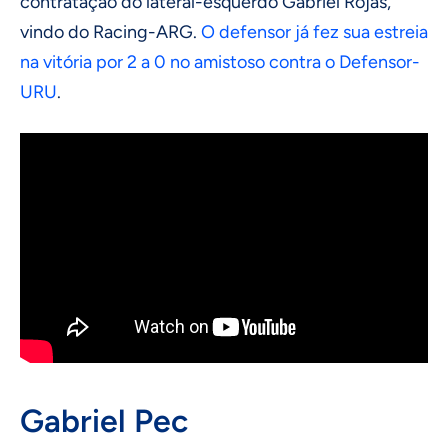
contratação do lateral-esquerdo Gabriel Rojas,
vindo do Racing-ARG.
O defensor já fez sua estreia
na vitória por 2 a 0 no amistoso contra o Defensor-
URU
.
Gabriel Pec