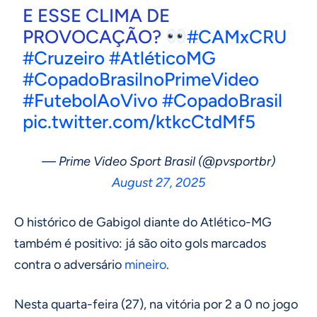
E ESSE CLIMA DE
PROVOCAÇÃO?
#CAMxCRU
#Cruzeiro
#AtléticoMG
#CopadoBrasilnoPrimeVideo
#FutebolAoVivo
#CopadoBrasil
pic.twitter.com/ktkcCtdMf5
— Prime Video Sport Brasil (@pvsportbr)
August 27, 2025
O histórico de Gabigol diante do Atlético-MG
também é positivo: já são oito gols marcados
contra o adversário
mineiro
.
Nesta quarta-feira (27), na vitória por 2 a 0 no jogo