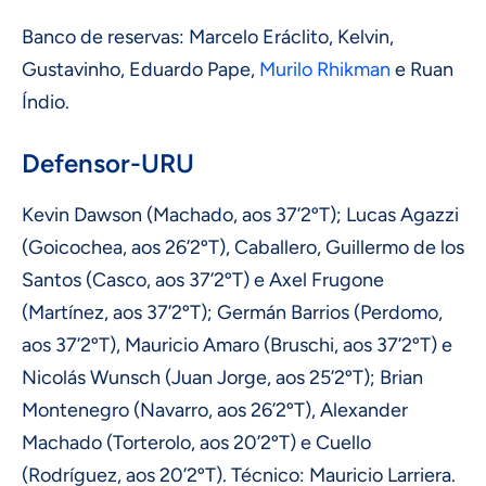
Banco de reservas: Marcelo Eráclito, Kelvin,
Gustavinho, Eduardo Pape,
Murilo Rhikman
e Ruan
Índio.
Defensor-URU
Kevin Dawson (Machado, aos 37’2ºT); Lucas Agazzi
(Goicochea, aos 26’2ºT), Caballero, Guillermo de los
Santos (Casco, aos 37’2ºT) e Axel Frugone
(Martínez, aos 37’2ºT); Germán Barrios (Perdomo,
aos 37’2ºT), Mauricio Amaro (Bruschi, aos 37’2ºT) e
Nicolás Wunsch (Juan Jorge, aos 25’2ºT); Brian
Montenegro (Navarro, aos 26’2ºT), Alexander
Machado (Torterolo, aos 20’2ºT) e Cuello
(Rodríguez, aos 20’2ºT). Técnico: Mauricio Larriera.