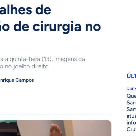
alhes de
o de cirurgia no
ta quinta-feira (13), imagens da
 no joelho direito
ÚL
enrique Campos
QUEN
Que
Sam
Sam
atua
inf
Cru