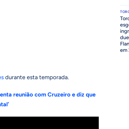
TOR
Tor
esg
ing
due
Fla
em 
es
durante esta temporada.
nta reunião com Cruzeiro e diz que
tal’