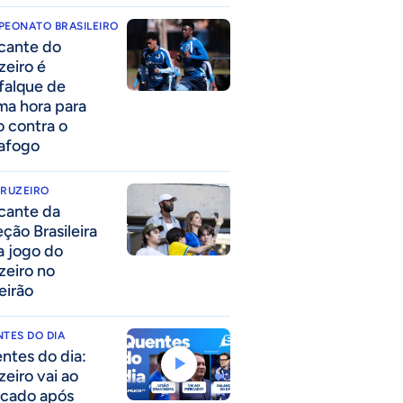
PEONATO BRASILEIRO
cante do
zeiro é
falque de
ima hora para
o contra o
afogo
CRUZEIRO
cante da
eção Brasileira
 a jogo do
zeiro no
eirão
TES DO DIA
ntes do dia:
zeiro vai ao
cado após