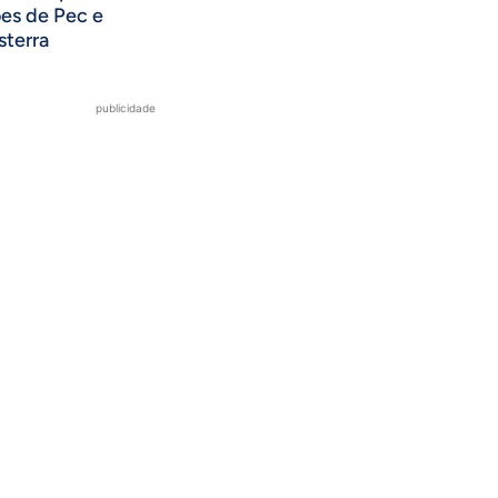
ões de Pec e
sterra
publicidade