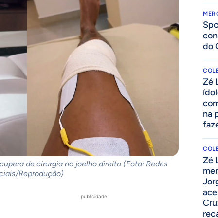
MER
Spo
con
do 
COLE
Zé 
ído
com
na 
faze
COLE
Zé 
cupera de cirurgia no joelho direito (Foto: Redes
men
ciais/Reprodução)
Jor
ace
publicidade
Cru
rec