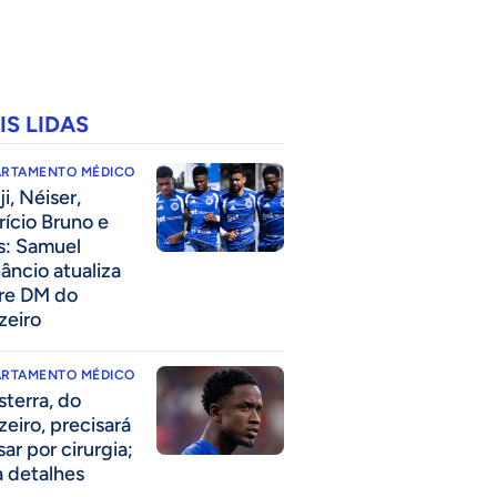
IS LIDAS
ARTAMENTO MÉDICO
i, Néiser,
rício Bruno e
s: Samuel
âncio atualiza
re DM do
zeiro
ARTAMENTO MÉDICO
sterra, do
zeiro, precisará
ar por cirurgia;
a detalhes