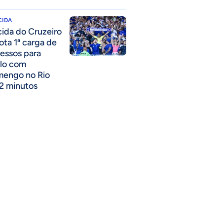
CIDA
cida do Cruzeiro
ota 1ª carga de
ressos para
lo com
mengo no Rio
2 minutos