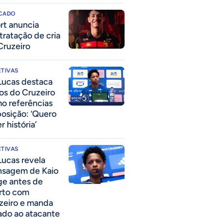
CADO
rt anuncia
tratação de cria
Cruzeiro
TIVAS
Lucas destaca
los do Cruzeiro
o referências
posição: ‘Quero
r história’
TIVAS
Lucas revela
sagem de Kaio
ge antes de
rto com
zeiro e manda
ado ao atacante