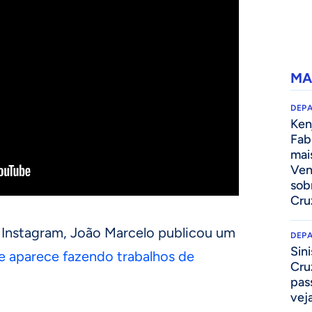
MA
DEP
Kenj
Fab
mai
Ven
sob
Cru
 Instagram, João Marcelo publicou um
DEP
Sini
e aparece fazendo trabalhos de
Cru
pass
vej