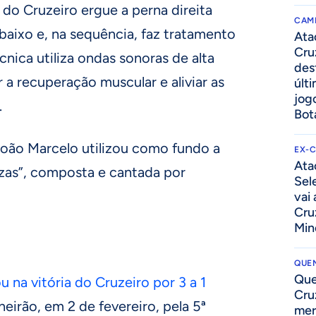
do Cruzeiro ergue a perna direita
CAM
 baixo e, na sequência, faz tratamento
Ata
Cru
cnica utiliza ondas sonoras de alta
des
 a recuperação muscular e aliviar as
últ
jog
.
Bot
oão Marcelo utilizou como fundo a
EX-
Ata
zas”, composta e cantada por
Sel
vai
Cru
Min
QUEN
Que
na vitória do Cruzeiro por 3 a 1
Cru
neirão, em 2 de fevereiro, pela 5ª
mer