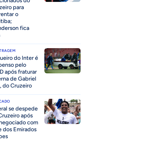
acionados do
zeiro para
rentar o
itiba;
derson fica
a
ITRAGEM
ueiro do Inter é
penso pelo
D após fraturar
erna de Gabriel
, do Cruzeiro
CADO
eral se despede
Cruzeiro após
 negociado com
e dos Emirados
bes