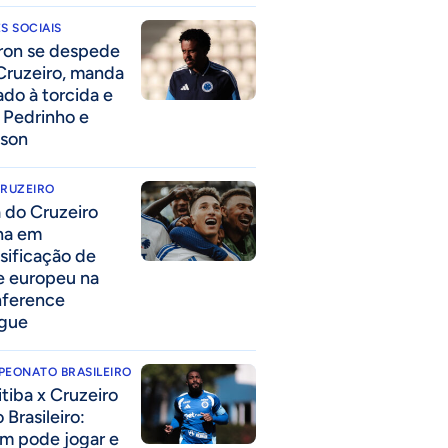
S SOCIAIS
ron se despede
Cruzeiro, manda
ado à torcida e
a Pedrinho e
lson
CRUZEIRO
a do Cruzeiro
lha em
ssificação de
e europeu na
ference
gue
PEONATO BRASILEIRO
itiba x Cruzeiro
 Brasileiro:
m pode jogar e