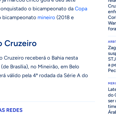
rel
Cru
r conquistado o bicampeonato da
Copa
enf
 o bicampeonato
mineiro
(2018 e
Cor
Wan
for
o Cruzeiro
ARB
Zag
sus
Cruzeiro receberá o Bahia nesta
STJ
a p
 (de Brasília), no Mineirão, em Belo
Pec
rá válido pela 4ª rodada da Série A do
MER
Lat
do 
ser
tim
AS REDES
Ára