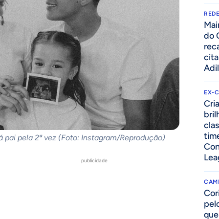
REDE
Mai
do 
rec
cit
Adi
EX-
Cri
bri
cla
tim
á pai pela 2ª vez (Foto: Instagram/Reprodução)
Con
Lea
publicidade
CAM
Cor
pelo
que