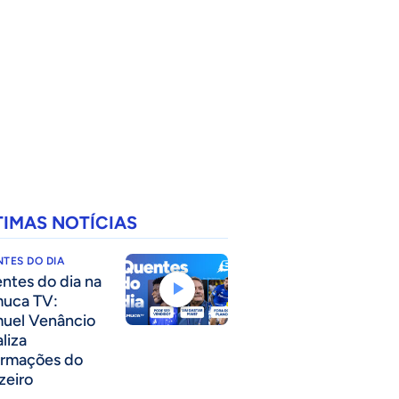
TIMAS NOTÍCIAS
TES DO DIA
ntes do dia na
uca TV:
uel Venâncio
liza
ormações do
zeiro