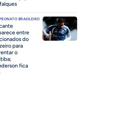
falques
PEONATO BRASILEIRO
cante
parece entre
acionados do
zeiro para
rentar o
itiba;
derson fica
a