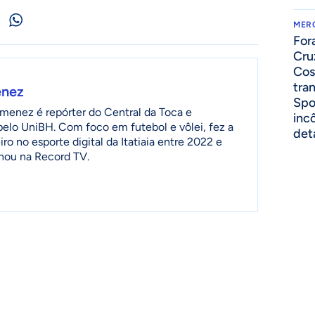
MER
For
Cru
Cos
tra
enez
Spo
menez é repórter do Central da Toca e
inc
 pelo UniBH. Com foco em futebol e vôlei, fez a
det
ro no esporte digital da Itatiaia entre 2022 e
lhou na Record TV.