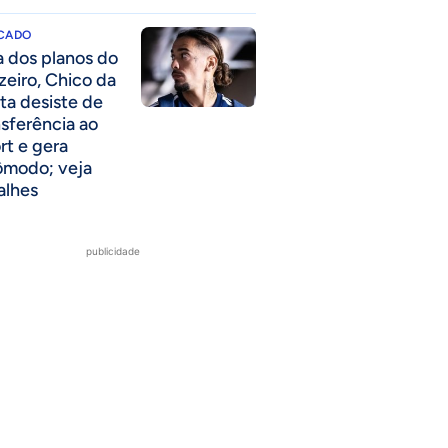
CADO
a dos planos do
zeiro, Chico da
ta desiste de
nsferência ao
rt e gera
ômodo; veja
alhes
publicidade