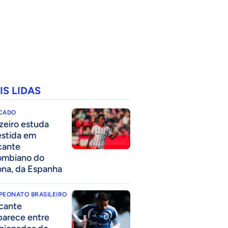
IS LIDAS
CADO
zeiro estuda
estida em
cante
ombiano do
ona, da Espanha
PEONATO BRASILEIRO
cante
parece entre