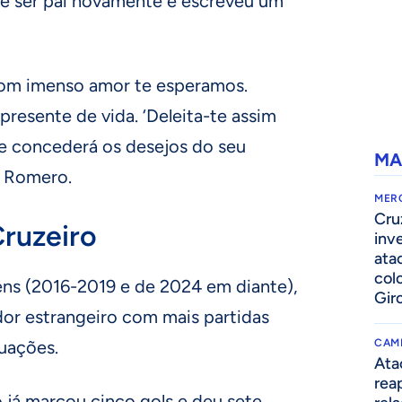
e ser pai novamente e escreveu um
 com imenso amor te esperamos.
presente de vida. ‘Deleita-te assim
e concederá os desejos do seu
MA
s Romero.
MER
Cru
ruzeiro
inv
ata
col
ns (2016-2019 e de 2024 em diante),
Gir
or estrangeiro com mais partidas
tuações.
CAM
Ata
rea
 já marcou cinco gols e deu sete