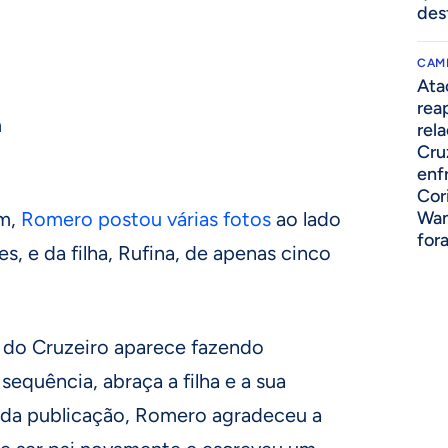
des
CAM
Ata
rea
m
rel
Cru
enf
Cor
m,
Romero postou várias fotos
ao lado
Wan
for
s, e da filha, Rufina, de apenas cinco
 do Cruzeiro aparece fazendo
 sequência, abraça a filha e a sua
 da publicação, Romero agradeceu a