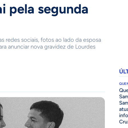
ai pela segunda
s redes sociais, fotos ao lado da esposa
para anunciar nova gravidez de Lourdes
ÚL
QUEN
Que
Sam
Sam
atua
inf
Cru