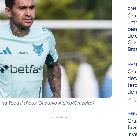
CAM
Cru
um 
pen
de 
Cor
Bras
MAR
Cru
det
ter
def
lan
 na Toca II (Foto: Gustavo Aleixo/Cruzeiro)
MER
publicidade
Cru
faz
inv