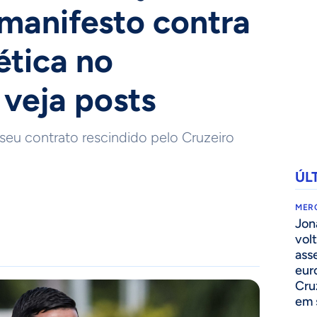
 manifesto contra
ética no
 veja posts
seu contrato rescindido pelo Cruzeiro
ÚL
MER
Jon
volt
ass
eur
Cru
em 