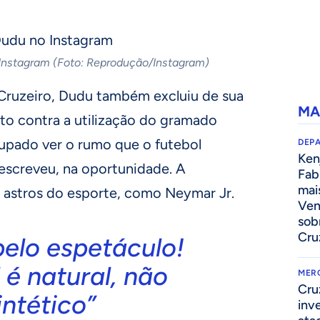
 Instagram (Foto: Reprodução/Instagram)
Cruzeiro, Dudu também excluiu de sua
MA
to contra a utilização do gramado
ocupado ver o rumo que o futebol
DEP
Kenj
 escreveu, na oportunidade. A
Fab
mai
r astros do esporte, como Neymar Jr.
Ven
sob
Cru
pelo espetáculo!
 é natural, não
MER
Cru
intético”
inv