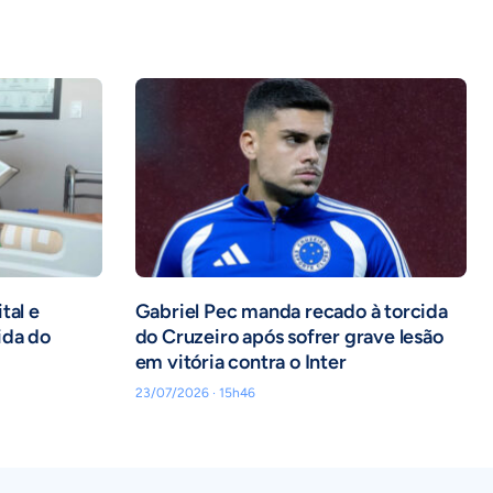
tal e
Gabriel Pec manda recado à torcida
ida do
do Cruzeiro após sofrer grave lesão
em vitória contra o Inter
23/07/2026 · 15h46