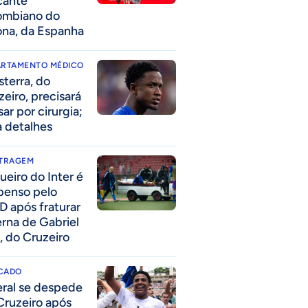
cante
ombiano do
ona, da Espanha
ARTAMENTO MÉDICO
sterra, do
zeiro, precisará
ar por cirurgia;
a detalhes
ITRAGEM
ueiro do Inter é
penso pelo
D após fraturar
erna de Gabriel
, do Cruzeiro
CADO
eral se despede
Cruzeiro após