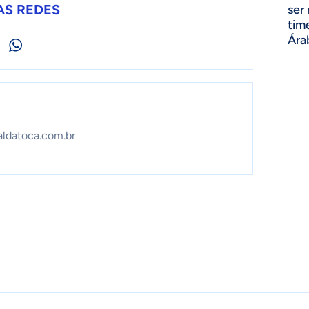
AS REDES
ser
tim
Ára
aldatoca.com.br