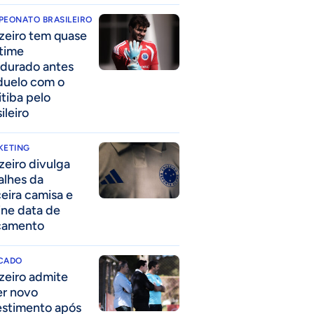
PEONATO BRASILEIRO
zeiro tem quase
time
durado antes
duelo com o
itiba pelo
ileiro
KETING
zeiro divulga
alhes da
ceira camisa e
ine data de
çamento
CADO
zeiro admite
er novo
estimento após