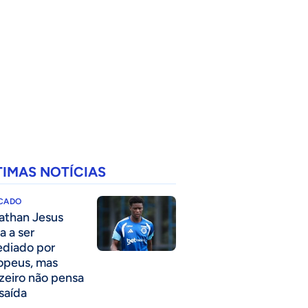
TIMAS NOTÍCIAS
CADO
athan Jesus
a a ser
ediado por
opeus, mas
zeiro não pensa
saída