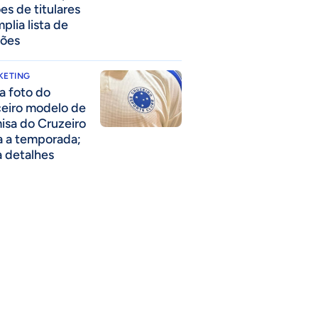
es de titulares
plia lista de
ões
KETING
a foto do
ceiro modelo de
isa do Cruzeiro
a a temporada;
a detalhes