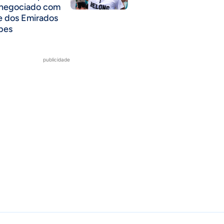
 negociado com
e dos Emirados
bes
publicidade