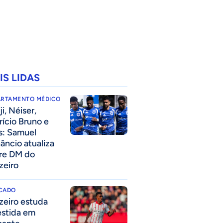
IS LIDAS
ARTAMENTO MÉDICO
i, Néiser,
rício Bruno e
s: Samuel
âncio atualiza
re DM do
zeiro
CADO
zeiro estuda
estida em