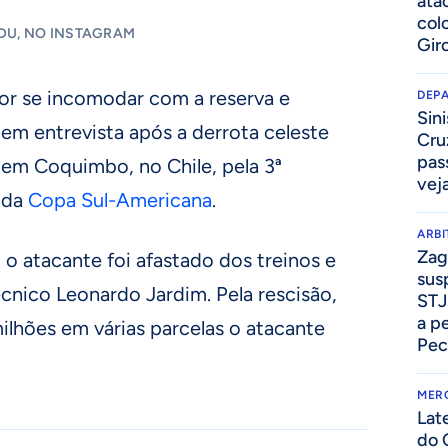
ata
col
DU, NO INSTAGRAM
Gir
or se incomodar com a reserva e
DEP
Sini
em entrevista após a derrota celeste
Cru
pass
, em Coquimbo, no Chile, pela 3ª
vej
 da
Copa Sul-Americana
.
ARB
Zag
 o atacante foi afastado dos treinos e
sus
cnico Leonardo Jardim. Pela rescisão,
STJ
a p
ilhões em várias parcelas o atacante
Pec
MER
Lat
do 