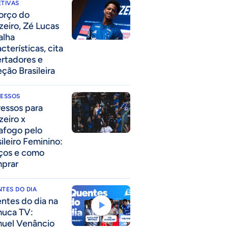
TIVAS
forço do
zeiro, Zé Lucas
alha
cterísticas, cita
ertadores e
eção Brasileira
RESSOS
ressos para
zeiro x
afogo pelo
sileiro Feminino:
ços e como
prar
TES DO DIA
ntes do dia na
uca TV:
uel Venâncio