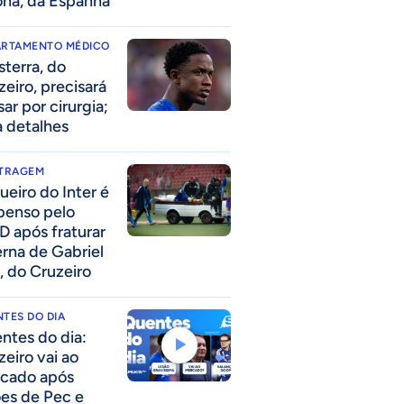
ona, da Espanha
ARTAMENTO MÉDICO
sterra, do
zeiro, precisará
ar por cirurgia;
a detalhes
ITRAGEM
ueiro do Inter é
penso pelo
D após fraturar
erna de Gabriel
, do Cruzeiro
TES DO DIA
ntes do dia:
zeiro vai ao
cado após
ões de Pec e