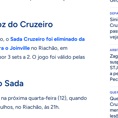
Gir
DEP
Sini
goz do Cruzeiro
Cru
pass
vej
ro, o
Sada Cruzeiro foi eliminado da
a o Joinville
no Riachão, em
ARB
Zag
r 3 sets a 2. O jogo foi válido pelas
sus
STJ
a p
Pec
o Sada
QUEN
 na próxima quarta-feira (12), quando
Que
Cru
ulhos, no Riachão, às 21h.
mer
les