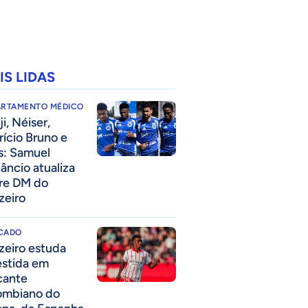
IS LIDAS
ARTAMENTO MÉDICO
i, Néiser,
rício Bruno e
s: Samuel
âncio atualiza
re DM do
zeiro
CADO
zeiro estuda
estida em
cante
ombiano do