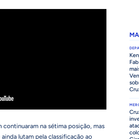
MA
DEP
Kenj
Fab
mai
Ven
sob
Cru
MER
Cru
inv
 continuaram na sétima posição, mas
ata
col
ainda lutam pela classificação ao