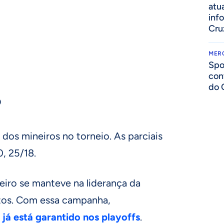
atua
inf
Cru
MER
Spo
con
do 
O
 dos mineiros no torneio. As parciais
, 25/18.
eiro se manteve na liderança da
os. Com essa campanha,
á está garantido nos playoffs
.