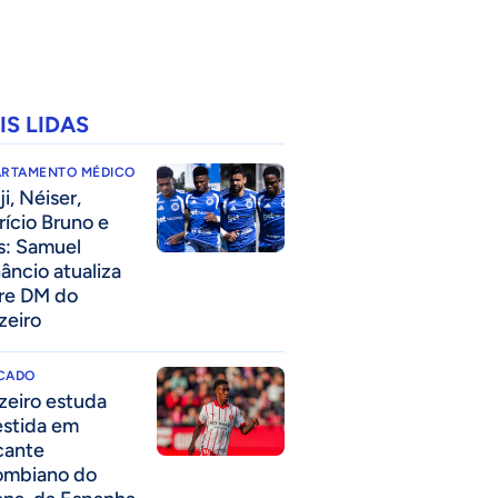
IS LIDAS
ARTAMENTO MÉDICO
i, Néiser,
rício Bruno e
s: Samuel
âncio atualiza
re DM do
zeiro
CADO
zeiro estuda
estida em
cante
ombiano do