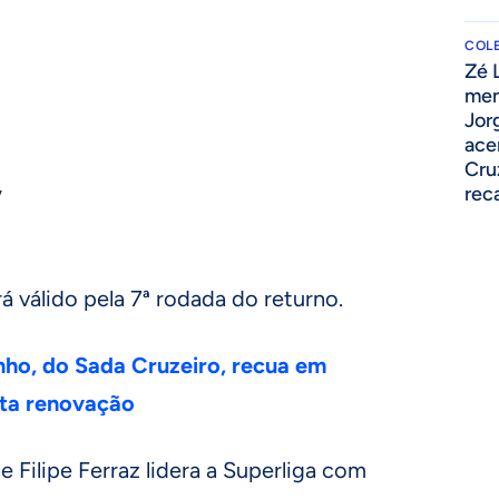
COLE
Zé 
men
Jor
ace
Cru
,
rec
á válido pela 7ª rodada do returno.
nho, do Sada Cruzeiro, recua em
ta renovação
 Filipe Ferraz lidera a Superliga com