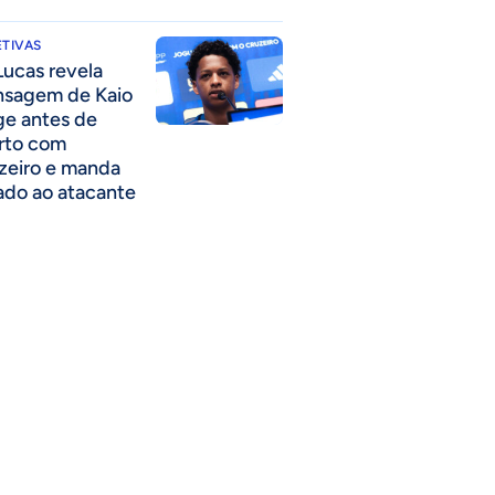
TIVAS
Lucas revela
sagem de Kaio
ge antes de
rto com
zeiro e manda
ado ao atacante