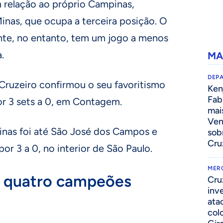
m relação ao próprio Campinas,
inas, que ocupa a terceira posição. O
onte, no entanto, tem um jogo a menos
.
MA
DEP
Cruzeiro confirmou o seu favoritismo
Kenj
Fab
or 3 sets a 0, em Contagem.
mai
Ven
nas foi até São José dos Campos e
sob
Cru
or 3 a 0, no interior de São Paulo.
MER
 quatro campeões
Cru
inv
ata
col