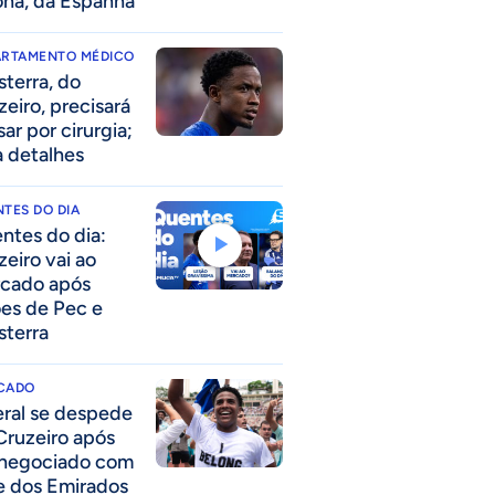
ona, da Espanha
ARTAMENTO MÉDICO
sterra, do
zeiro, precisará
ar por cirurgia;
a detalhes
TES DO DIA
ntes do dia:
zeiro vai ao
cado após
ões de Pec e
sterra
CADO
eral se despede
Cruzeiro após
 negociado com
e dos Emirados