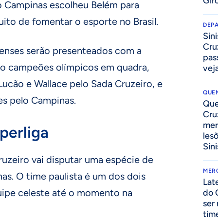
Gir
o Campinas escolheu Belém para
uito de fomentar o esporte no Brasil.
DEP
Sini
Cru
aenses serão presenteados com a
pass
tro campeões olímpicos em quadra,
vej
Lucão e Wallace pelo Sada Cruzeiro, e
QUEN
es pelo Campinas.
Que
Cru
mer
perliga
les
Sini
ruzeiro vai disputar uma espécie de
MER
as. O time paulista é um dos dois
Lat
quipe celeste até o momento na
do 
ser
tim