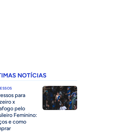
TIMAS NOTÍCIAS
RESSOS
ressos para
zeiro x
afogo pelo
sileiro Feminino:
ços e como
prar