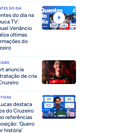
TES DO DIA
ntes do dia na
uca TV:
uel Venâncio
liza últimas
ormações do
zeiro
CADO
rt anuncia
tratação de cria
Cruzeiro
TIVAS
Lucas destaca
los do Cruzeiro
o referências
posição: ‘Quero
r história’