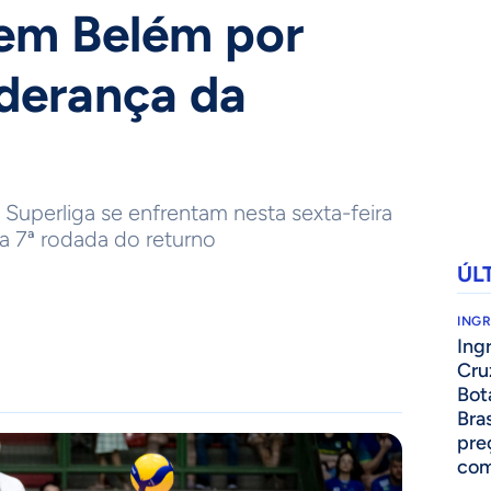
em Belém por
liderança da
 Superliga se enfrentam nesta sexta-feira
la 7ª rodada do returno
ÚL
ING
Ing
Cru
Bot
Bra
pre
com