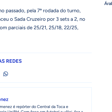
Ára
 passado, pela 7ª rodada do turno,
ceu o Sada Cruzeiro por 3 sets a 2, no
m parciais de 25/21, 25/18, 22/25,
AS REDES
enez
menez é repórter do Central da Toca e
 pelo UniBH. Com foco em futebol e vôlei, fez a