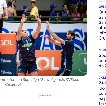
QUEN
Que
Sam
Sam
atua
inf
Cru
MER
Spo
con
do 
COLE
nfrentam na Superliga (Foto: Agência i7/Sada
Zé 
Cruzeiro)
ído
com
publicidade
na 
faze