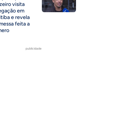
eiro visita
egação em
itiba e revela
messa feita a
mero
publicidade