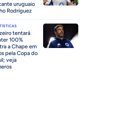
cante uruguaio
ho Rodríguez
TÍSTICAS
zeiro tentará
ter 100%
tra a Chape em
os pela Copa do
il; veja
eros