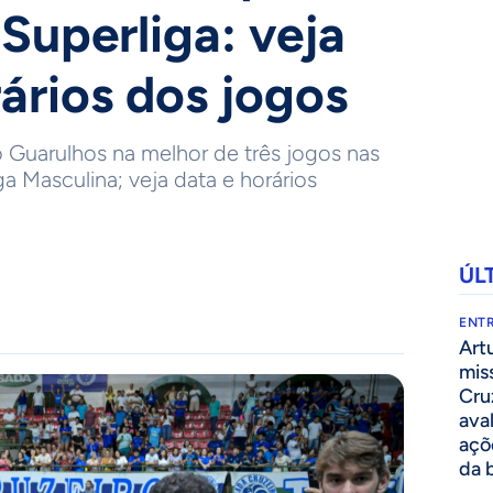
Superliga: veja
ários dos jogos
o Guarulhos na melhor de três jogos nas
ga Masculina; veja data e horários
ÚL
ENTR
Art
mis
Cru
ava
açõ
da 