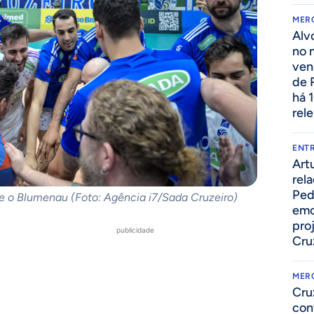
MER
Alv
no 
ven
de 
há 
rel
ENTR
Art
rel
Ped
re o Blumenau (Foto: Agência i7/Sada Cruzeiro)
emo
pro
publicidade
Cru
MER
Cru
con