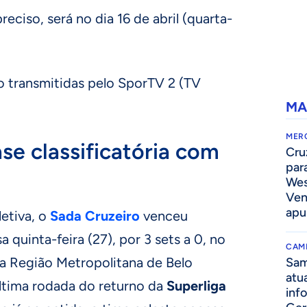
eciso, será no dia 16 de abril (quarta-
o transmitidas pelo SporTV 2 (TV
MA
MER
se classificatória com
Cru
par
Wes
Ven
apu
etiva, o
Sada Cruzeiro
venceu
sa quinta-feira (27), por 3 sets a 0, no
CAM
a Região Metropolitana de Belo
Sam
atua
ltima rodada do returno da
Superliga
inf