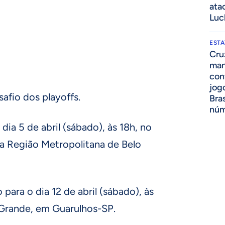
ata
Luc
ESTA
Cru
man
con
jog
afio dos playoffs.
Bras
núm
 dia 5 de abril (sábado), às 18h, no
a Região Metropolitana de Belo
para o dia 12 de abril (sábado), às
 Grande, em Guarulhos-SP.