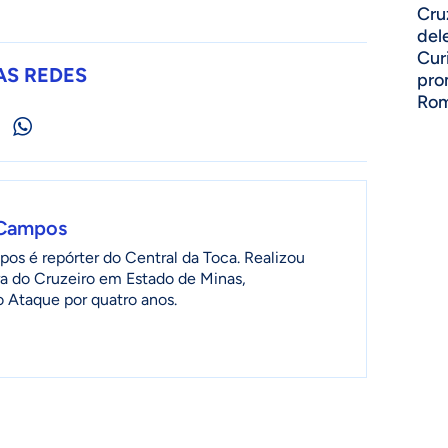
Cruz
del
Cur
AS REDES
pro
Ro
 Campos
os é repórter do Central da Toca. Realizou
a do Cruzeiro em Estado de Minas,
 Ataque por quatro anos.