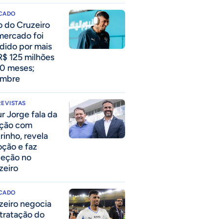
CADO
o do Cruzeiro
mercado foi
dido por mais
R$ 125 milhões
10 meses;
embre
EVISTAS
ur Jorge fala da
ação com
rinho, revela
ção e faz
jeção no
zeiro
CADO
zeiro negocia
tratação do