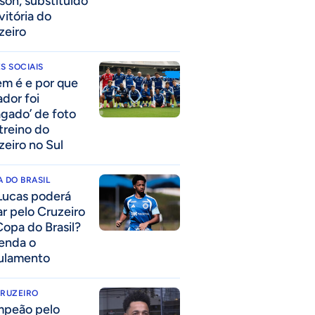
son, substituído
vitória do
zeiro
S SOCIAIS
m é e por que
ador foi
agado’ de foto
treino do
zeiro no Sul
 DO BRASIL
Lucas poderá
ar pelo Cruzeiro
Copa do Brasil?
enda o
ulamento
CRUZEIRO
peão pelo