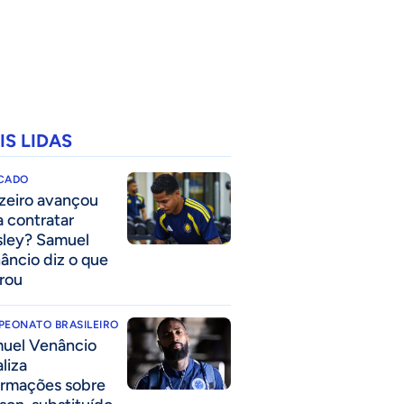
IS LIDAS
CADO
zeiro avançou
a contratar
ley? Samuel
âncio diz o que
rou
PEONATO BRASILEIRO
uel Venâncio
liza
ormações sobre