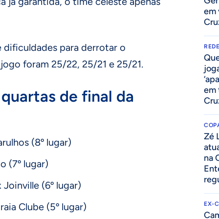
Ger
ça já garantida, o time celeste apenas
em 
Cru
 dificuldades para derrotar o
REDE
Que
 jogo foram 25/22, 25/21 e 25/21.
jog
‘ap
em 
quartas de final da
Cru
COPA
Zé 
arulhos (8º lugar)
atu
na 
o (7º lugar)
Ent
reg
 Joinville (6º lugar)
EX-
raia Clube (5º lugar)
Cam