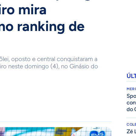
iro mira
 no ranking de
ei, oposto e central conquistaram a
iro neste domingo (4), no Ginásio do
ÚL
MER
Spo
con
do 
COLE
Zé 