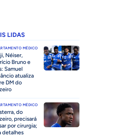
IS LIDAS
ARTAMENTO MÉDICO
i, Néiser,
rício Bruno e
s: Samuel
âncio atualiza
re DM do
zeiro
ARTAMENTO MÉDICO
sterra, do
zeiro, precisará
ar por cirurgia;
a detalhes