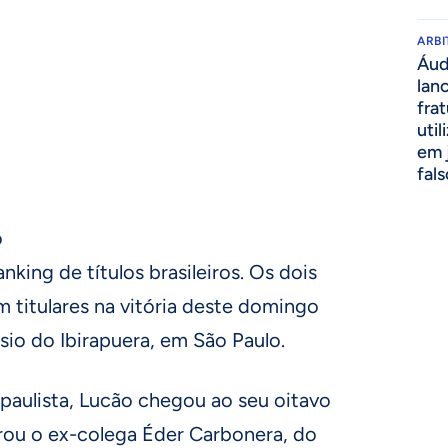
ARB
Áud
lan
fra
util
em 
fal
o
nking de títulos brasileiros. Os dois
 titulares na vitória deste domingo
násio do Ibirapuera, em São Paulo.
paulista, Lucão chegou ao seu oitavo
erou o ex-colega Éder Carbonera, do