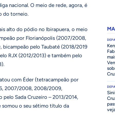
liga nacional. O meio de rede, agora, é
 do torneio.
MA
ais alto do pódio no Ibirapuera, o meio
campeão por Florianópolis (2007/2008,
DEP
Kenj
 bicampeão pelo Taubaté (2018/2019
Fab
elo RJX (2012/2013) e também pelo
mai
Ven
).
sob
Cru
patou com Éder (tetracampeão por
DEP
06, 2007/2008, 2008/2009,
Sini
 pelo Sada Cruzeiro – 2013/2014,
Cru
pass
 somou o seu sétimo título da
vej