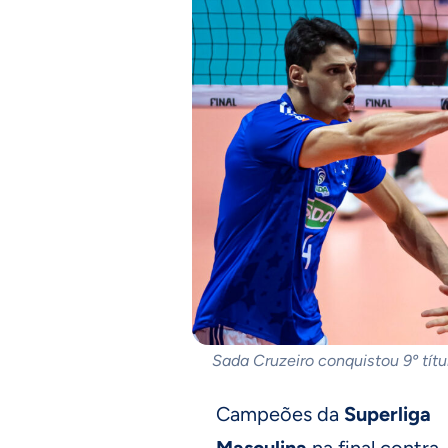
Sada Cruzeiro conquistou 9º títu
Campeões da
Superliga
Masculina
na final contra