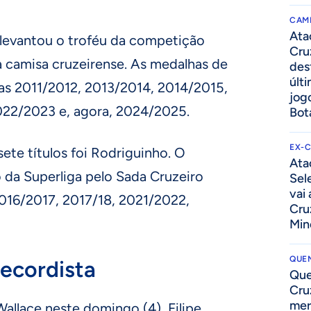
CAM
Ata
evantou o troféu da competição
Cru
a camisa cruzeirense. As medalhas de
des
últ
s 2011/2012, 2013/2014, 2014/2015,
jog
022/2023 e, agora, 2024/2025.
Bot
EX-
e títulos foi Rodriguinho. O
Ata
da Superliga pelo Sada Cruzeiro
Sel
vai
016/2017, 2017/18, 2021/2022,
Cru
Min
QUEN
recordista
Que
Cru
mer
llace neste domingo (4), Filipe