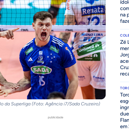
ído
com
na 
faze
COLE
Zé 
men
Jor
ace
Cru
rec
TOR
Tor
esg
lo da Superliga (Foto: Agência i7/Sada Cruzeiro)
ing
due
publicidade
Fla
em 