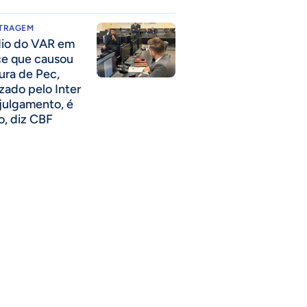
ITRAGEM
io do VAR em
ce que causou
tura de Pec,
izado pelo Inter
julgamento, é
so, diz CBF