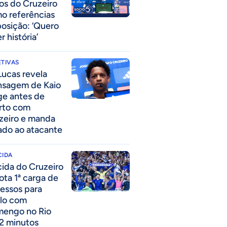
los do Cruzeiro
o referências
posição: ‘Quero
r história’
TIVAS
Lucas revela
sagem de Kaio
ge antes de
rto com
zeiro e manda
ado ao atacante
CIDA
cida do Cruzeiro
ota 1ª carga de
ressos para
lo com
mengo no Rio
2 minutos