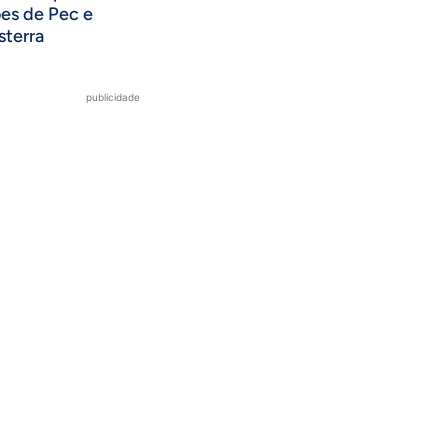
ões de Pec e
sterra
publicidade