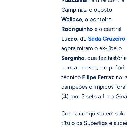
Campinas, o oposto
Wallace
, o ponteiro
Rodriguinho
e o central
Lucão
, do
Sada Cruzeiro
,
agora miram o ex-líbero
Serginho
, que fez história
com a celeste, e o própri
técnico
Filipe Ferraz
no ra
campeões olímpicos foram
(4), por 3 sets a 1, no Gi
Com a conquista em solo 
título da Superliga e sup