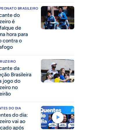
PEONATO BRASILEIRO
cante do
zeiro é
falque de
ima hora para
o contra o
afogo
CRUZEIRO
cante da
eção Brasileira
 a jogo do
zeiro no
eirão
TES DO DIA
ntes do dia:
zeiro vai ao
cado após