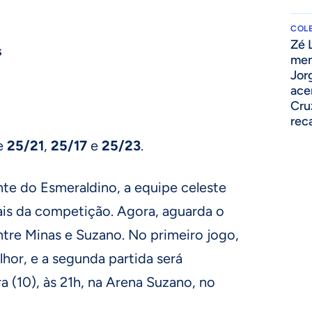
COLE
Zé 
s
men
Jor
ace
Cru
rec
de
25/21
,
25/17
e
25/23
.
nte do Esmeraldino, a equipe celeste
ais da competição. Agora, aguarda o
tre Minas e Suzano. No primeiro jogo,
hor, e a segunda partida será
a (10), às 21h, na Arena Suzano, no