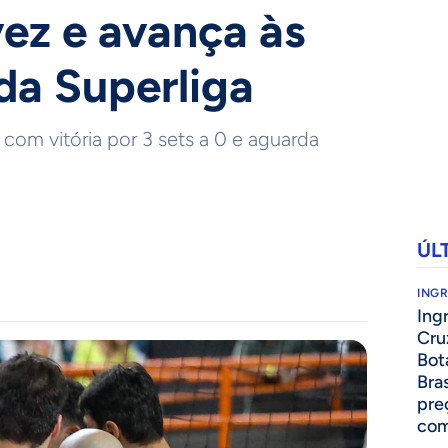
ez e avança às
 da Superliga
 com vitória por 3 sets a 0 e aguarda
ÚL
ING
Ing
Cru
Bot
Bra
pre
com