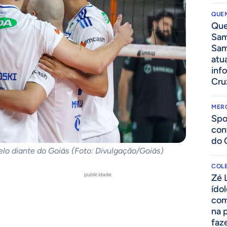
QUEN
Que
Sam
Sam
atua
inf
Cru
MER
Spo
con
do 
lo diante do Goiás (Foto: Divulgação/Goiás)
COLE
publicidade
Zé 
ído
com
na 
faze