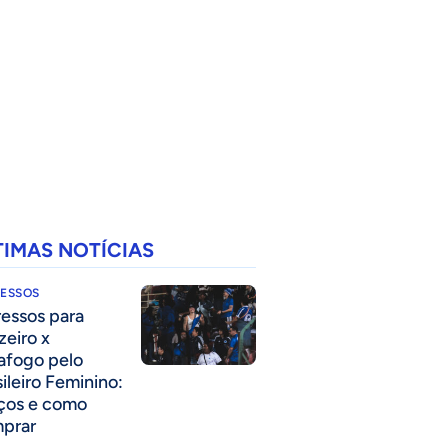
TIMAS NOTÍCIAS
RESSOS
ressos para
zeiro x
afogo pelo
sileiro Feminino:
ços e como
prar