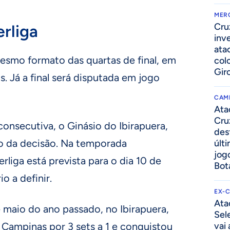
MER
Cru
rliga
inv
ata
esmo formato das quartas de final, em
col
Gir
s. Já a final será disputada em jogo
CAM
Ata
Cru
onsecutiva, o Ginásio do Ibirapuera,
des
co da decisão. Na temporada
últ
jog
rliga está prevista para o dia 10 de
Bot
o a definir.
EX-
Ata
 maio do ano passado, no Ibirapuera,
Sel
 Campinas por 3 sets a 1 e conquistou
vai