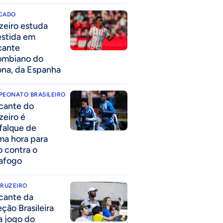
CADO
zeiro estuda
estida em
cante
ombiano do
ona, da Espanha
PEONATO BRASILEIRO
cante do
zeiro é
falque de
ima hora para
o contra o
afogo
CRUZEIRO
cante da
eção Brasileira
 a jogo do