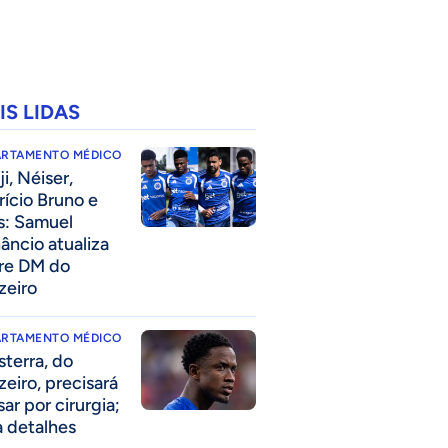
IS LIDAS
ARTAMENTO MÉDICO
i, Néiser,
rício Bruno e
s: Samuel
âncio atualiza
re DM do
zeiro
ARTAMENTO MÉDICO
sterra, do
zeiro, precisará
ar por cirurgia;
a detalhes