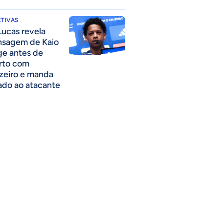
TIVAS
Lucas revela
sagem de Kaio
ge antes de
rto com
zeiro e manda
ado ao atacante