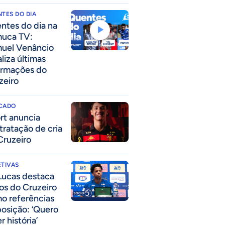
TES DO DIA
ntes do dia na
uca TV:
uel Venâncio
liza últimas
ormações do
zeiro
CADO
rt anuncia
tratação de cria
Cruzeiro
TIVAS
Lucas destaca
los do Cruzeiro
o referências
posição: ‘Quero
r história’