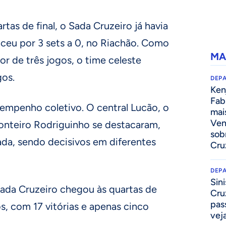
tas de final, o Sada Cruzeiro já havia
eu por 3 sets a 0, no Riachão. Como
MA
or de três jogos, o time celeste
gos.
DEP
Kenj
Fab
empenho coletivo. O central Lucão, o
mai
Ven
nteiro Rodriguinho se destacaram,
sob
da, sendo decisivos em diferentes
Cru
DEP
Sini
 Sada Cruzeiro chegou às quartas de
Cru
pass
s, com 17 vitórias e apenas cinco
vej