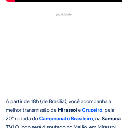
publicidade
A partir de 18h (de Brasília), você acompanha a
melhor transmissão de
Mirassol
e
Cruzeiro
, pela
20ª rodada do
Campeonato Brasileiro
, na
Samuca
TV
! O jogo será disputado no Maião, em Mirassol.