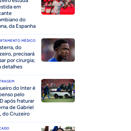
zeiro estuda
estida em
cante
ombiano do
ona, da Espanha
ARTAMENTO MÉDICO
sterra, do
zeiro, precisará
ar por cirurgia;
a detalhes
ITRAGEM
ueiro do Inter é
penso pelo
D após fraturar
erna de Gabriel
, do Cruzeiro
CADO