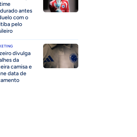
time
durado antes
duelo com o
itiba pelo
ileiro
KETING
zeiro divulga
alhes da
ceira camisa e
ine data de
çamento