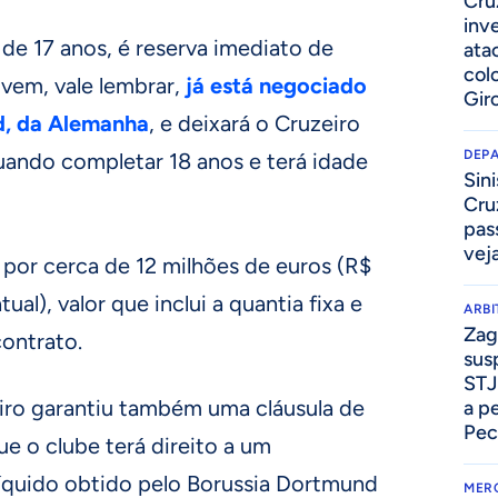
Cru
inv
, de 17 anos, é reserva imediato de
ata
col
ovem, vale lembrar,
já está negociado
Gir
d, da Alemanha
, e deixará o Cruzeiro
DEP
ando completar 18 anos e terá idade
Sini
Cru
pass
vej
por cerca de 12 milhões de euros (R$
al), valor que inclui a quantia fixa e
ARB
Zag
ontrato.
sus
STJ
eiro garantiu também uma cláusula de
a p
Pec
que o clube terá direito a um
líquido obtido pelo Borussia Dortmund
MER