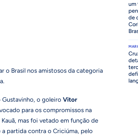
um 
pen
de 
Cor
Bras
MAR
Cru
det
ter
ar o Brasil nos amistosos da categoria
def
a.
lan
 Gustavinho, o goleiro
Vitor
nvocado para os compromissos na
o Kauã, mas foi vetado em função de
a partida contra o Criciúma, pelo