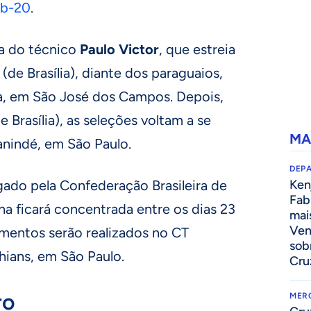
ub-20
.
a do técnico
Paulo Victor
, que estreia
 (de Brasília), diante dos paraguaios,
ra, em São José dos Campos. Depois,
de Brasília), as seleções voltam a se
MA
anindé, em São Paulo.
DEP
ado pela Confederação Brasileira de
Kenj
Fab
ha ficará concentrada entre os dias 23
mai
Ven
amentos serão realizados no CT
sob
hians, em São Paulo.
Cru
ro
MER