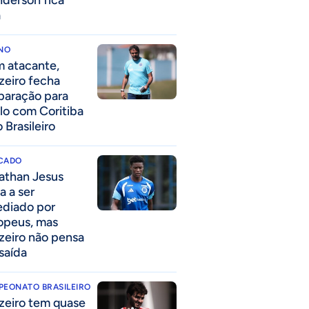
derson fica
a
INO
 atacante,
zeiro fecha
paração para
lo com Coritiba
 Brasileiro
CADO
athan Jesus
a a ser
ediado por
opeus, mas
zeiro não pensa
saída
PEONATO BRASILEIRO
zeiro tem quase