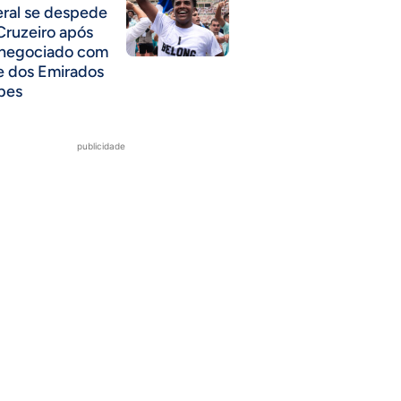
eral se despede
Cruzeiro após
 negociado com
e dos Emirados
bes
publicidade