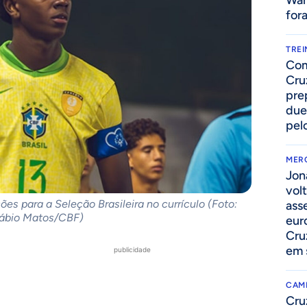
Wan
for
TRE
Com
Cru
pre
due
pelo
MER
Jon
volt
es para a Seleção Brasileira no currículo (Foto:
ass
ábio Matos/CBF)
eur
Cru
em 
publicidade
CAM
Cru