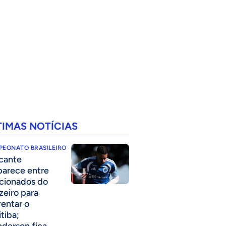
TIMAS NOTÍCIAS
PEONATO BRASILEIRO
cante
parece entre
acionados do
zeiro para
rentar o
itiba;