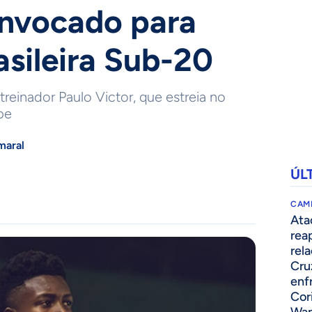
onvocado para
asileira Sub-20
reinador Paulo Victor, que estreia no
pe
maral
ÚL
CAM
Ata
rea
rel
Cru
enf
Cor