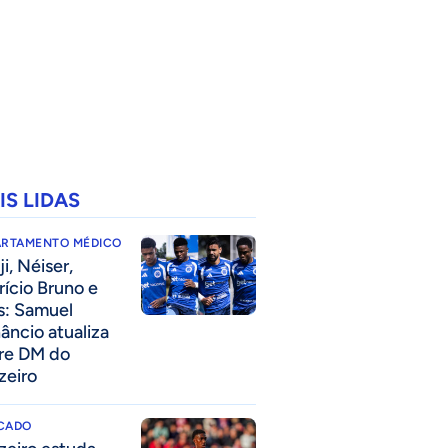
IS LIDAS
ARTAMENTO MÉDICO
i, Néiser,
rício Bruno e
s: Samuel
âncio atualiza
re DM do
zeiro
CADO