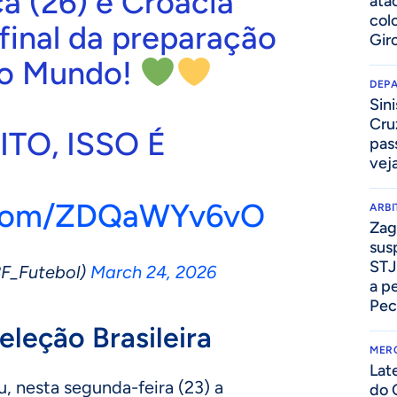
a (26) e Croácia
ata
col
 final da preparação
Gir
do Mundo!
DEP
Sini
Cru
ITO, ISSO É
pass
vej
r.com/ZDQaWYv6vO
ARB
Zag
sus
STJ
F_Futebol)
March 24, 2026
a p
Pec
eleção Brasileira
MER
Lat
ou, nesta segunda-feira (23) a
do 