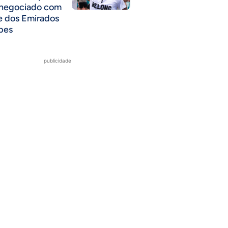
 negociado com
e dos Emirados
bes
publicidade