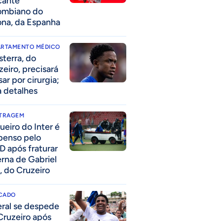
cante
ombiano do
ona, da Espanha
ARTAMENTO MÉDICO
sterra, do
zeiro, precisará
ar por cirurgia;
a detalhes
ITRAGEM
ueiro do Inter é
penso pelo
D após fraturar
erna de Gabriel
, do Cruzeiro
CADO
eral se despede
Cruzeiro após