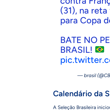
contra Franç
(31), na reta
para Copa 
BATE NO PE
BRASIL!
pic.twitte
— brasil (@CB
Calendário da S
A Seleção Brasileira inici