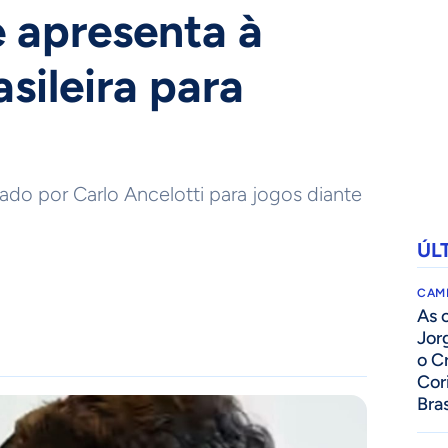
e apresenta à
sileira para
ado por Carlo Ancelotti para jogos diante
ÚL
CAM
As 
Jor
o C
Cor
Bras