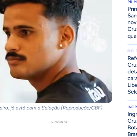
PRIM
Pri
Sam
nov
Cru
qua
COLE
⁠Re
Cru
det
cara
Lib
Sel
zeiro, já está com a Seleção (Reprodução/CBF)
ING
Ing
Cru
publicidade
Bot
Bra