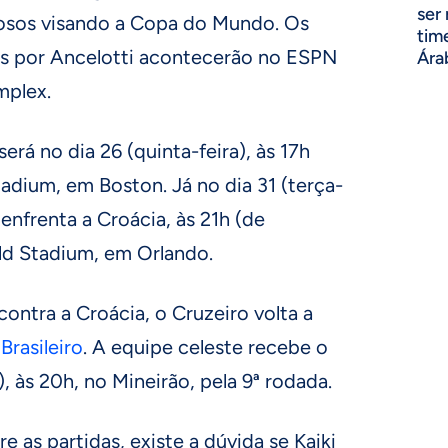
ser
osos visando a Copa do Mundo. Os
tim
 por Ancelotti acontecerão no ESPN
Ára
mplex.
erá no dia 26 (quinta-feira), às 17h
Stadium, em Boston. Já no dia 31 (terça-
a enfrenta a Croácia, às 21h (de
ld Stadium, em Orlando.
ontra a Croácia, o Cruzeiro volta a
rasileiro
. A equipe celeste recebe o
º), às 20h, no Mineirão, pela 9ª rodada.
 as partidas, existe a dúvida se Kaiki