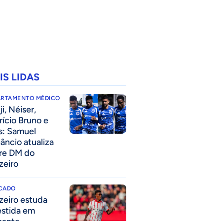
IS LIDAS
ARTAMENTO MÉDICO
i, Néiser,
rício Bruno e
s: Samuel
âncio atualiza
re DM do
zeiro
CADO
zeiro estuda
estida em