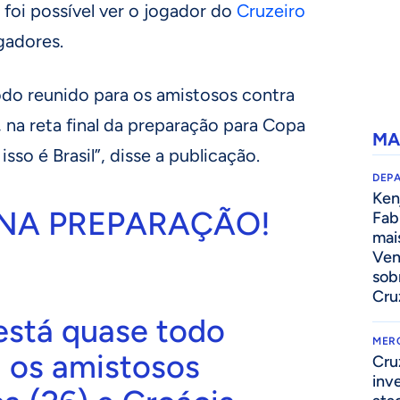
 foi possível ver o jogador do
Cruzeiro
gadores.
odo reunido para os amistosos contra
, na reta final da preparação para Copa
MA
sso é Brasil”, disse a publicação.
DEP
Kenj
NA PREPARAÇÃO!
Fab
mai
Ven
sob
Cru
está quase todo
MER
a os amistosos
Cru
inv