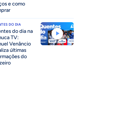
ços e como
prar
TES DO DIA
ntes do dia na
uca TV:
uel Venâncio
liza últimas
ormações do
zeiro