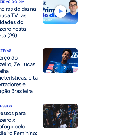
EIRAS DO DIA
meiras do dia na
uca TV: as
idades do
zeiro nesta
rta (29)
TIVAS
forço do
zeiro, Zé Lucas
alha
cterísticas, cita
ertadores e
eção Brasileira
RESSOS
ressos para
zeiro x
afogo pelo
sileiro Feminino: