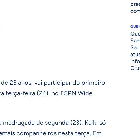
pre
com
QUEN
e
Que
Sam
Sam
atua
inf
Cru
de 23 anos, vai participar do primeiro
a terça-feira (24), no ESPN Wide
a madrugada de segunda (23), Kaiki só
demais companheiros nesta terça. Em