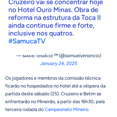
Cruzeiro vai se concentrar hoje
no Hotel Ouro Minas. Obra de
reforma na estrutura da Toca II
ainda continue firme e forte,
inclusive nos quatros.
#SamucaTV
— sᴀᴍᴜᴇʟ ᴠᴇɴᴀ̂ɴᴄɪo ™ (@samuelvenancio)
January 24, 2025
Os jogadores e membros da comissão técnica
ficarão no hospedados no hotel até a véspera da
partida deste sábado (25). Cruzeiro e Betim se
enfrentarão no Mineirão, a partir das 16h30, pela
terceira rodada do
Campeonato Mineiro
.