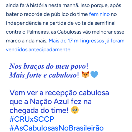
ainda fará história nesta manhã. Isso porque, após
bater o recorde de público do time
feminino
no
Independência na partida de volta da semifinal
contra o Palmeiras, as Cabulosas vão melhorar esse
marco ainda mais.
Mais de 17 mil ingressos já foram
vendidos antecipadamente
.
𝑵𝒐𝒔 𝒃𝒓𝒂𝒄̧𝒐𝒔 𝒅𝒐 𝒎𝒆𝒖 𝒑𝒐𝒗𝒐!
𝑴𝒂𝒊𝒔 𝒇𝒐𝒓𝒕𝒆 𝒆 𝒄𝒂𝒃𝒖𝒍𝒐𝒔𝒐!
Vem ver a recepção cabulosa
que a Nação Azul fez na
chegada do time!
#CRUxSCCP
#AsCabulosasNoBrasileirão